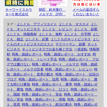
キーワードスカウ
師匠 鈴木隆行
メールの返信すら
ターS 株式会社
メルマガ 評判
くれない女をいと
Catch the Web
口コミ レビュ
も簡単に復活させ
検索ツール
ー
て彼女にする方
タグ：
よしとも アフィリエイト
,
よしとも オススメ
,
よし
法 ～好きなあい
とも ネットビジネス
,
よしとも レビュー
,
よしとも 副業
,
つの心を取り戻す
よしとも 情報商材
,
よしとも 無料
,
よしとも 片手間
,
よし
脅威の復活マニュ
とも 独立
,
よしとも 起業
,
よしとものネットビジネス
,
よし
アル～
とものネットビジネスのススメ
,
サラリーマン 副業
,
ネット
ビジネス
,
ネットビジネスでお金を稼ぐ方法
,
一発逆転
,
情報商
材
,
時鳥・政経レポート
,
時鳥・政経レポート おすすめ
,
時
鳥・政経レポート トレード手法
,
時鳥・政経レポート ブロ
グでは書けない
,
時鳥・政経レポート メルマガ
,
時鳥・政経
レポート メルマガ読者
,
時鳥・政経レポート レビュー
,
時
鳥・政経レポート 世界の動き
,
時鳥・政経レポート 伝説の
ブログ
,
時鳥・政経レポート 信用
,
時鳥・政経レポート 勝
てる時だけ勝負
,
時鳥・政経レポート 勝率
,
時鳥・政経レポ
ート 勝負
,
時鳥・政経レポート 口コミ
,
時鳥・政経レポー
ト 国政
,
時鳥・政経レポート 安全
,
時鳥・政経レポート
安心／安全
,
時鳥・政経レポート 情報
,
時鳥・政経レポー
ト 投資
,
時鳥・政経レポート 政治の動き
,
時鳥・政経レポ