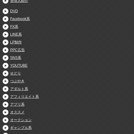
管理人紹介
DVD
Facebook系
FX系
LINE系
LP制作
PPC広告
SNS系
YOUTUBE
せどり
つぶやき
アダルト系
アフィリエイト系
アプリ系
オススメ
オークション
ギャンブル系