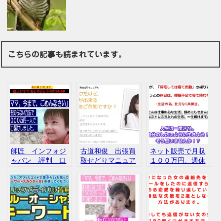
こちらの記事も読まれています。
師匠 インフォジ
古道和俊 出張買
ネット販売で月収
ャパン 評判 口
取せどりマニュア
１００万円、週休
コミ
ル
５日の方法 大石貴
之 高橋優太 和
田直人 せどり イ
ンフォカート 評
判 口コミ