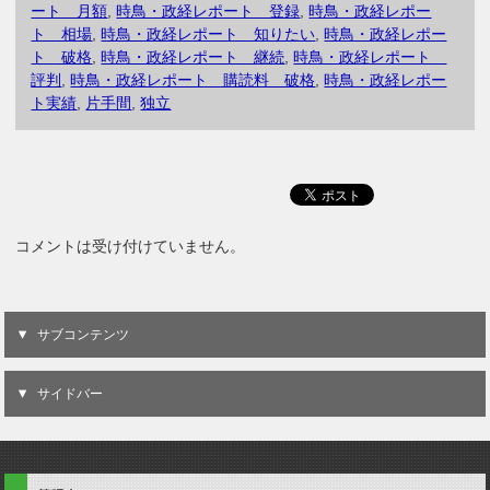
ート 月額
,
時鳥・政経レポート 登録
,
時鳥・政経レポー
ト 相場
,
時鳥・政経レポート 知りたい
,
時鳥・政経レポー
ト 破格
,
時鳥・政経レポート 継続
,
時鳥・政経レポート
評判
,
時鳥・政経レポート 購読料 破格
,
時鳥・政経レポー
ト実績
,
片手間
,
独立
コメントは受け付けていません。
サブコンテンツ
サイドバー