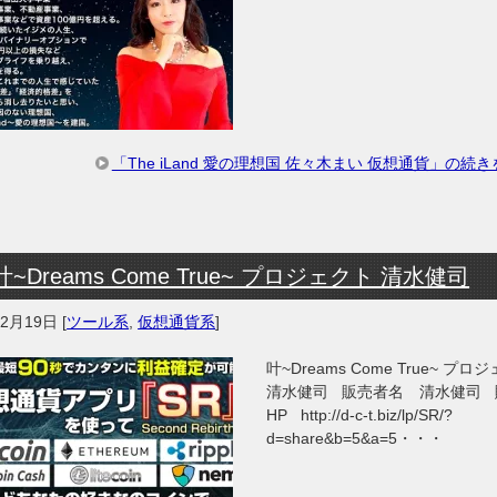
「The iLand 愛の理想国 佐々木まい 仮想通貨」の続
叶~Dreams Come True~ プロジェクト 清水健司
年2月19日
[
ツール系
,
仮想通貨系
]
叶~Dreams Come True~ プロ
清水健司 販売者名 清水健司 
HP http://d-c-t.biz/lp/SR/?
d=share&b=5&a=5・・・