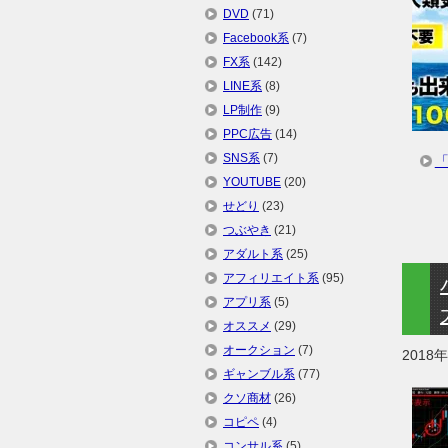
DVD
(71)
Facebook系
(7)
FX系
(142)
LINE系
(8)
LP制作
(9)
PPC広告
(14)
SNS系
(7)
YOUTUBE
(20)
せどり
(23)
つぶやき
(21)
アダルト系
(25)
アフィリエイト系
(95)
アプリ系
(5)
オススメ
(29)
オークション
(7)
2018
ギャンブル系
(77)
クソ商材
(26)
コピペ
(4)
コンサル系
(5)