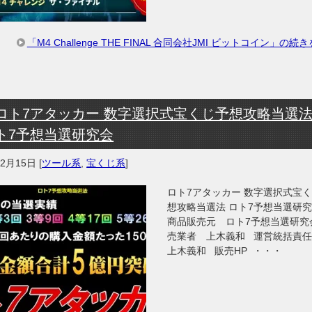
「M4 Challenge THE FINAL 合同会社JMI ビットコイン」の続
ロト7アタッカー 数字選択式宝くじ予想攻略当選法
ト7予想当選研究会
年2月15日
[
ツール系
,
宝くじ系
]
ロト7アタッカー 数字選択式宝
想攻略当選法 ロト7予想当選研
商品販売元 ロト7予想当選研究
売業者 上木義和 運営統括責
上木義和 販売HP ・・・