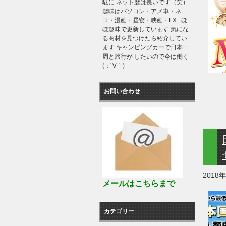
駄に ネット歴は長いです（笑）
趣味はパソコン・アメ車・ネ
コ・漫画・昼寝・映画・FX ほ
ぼ趣味で更新しています 気にな
る商材を見つけたら紹介してい
ます キャンピングカーで日本一
周と旅行が したいので今は働く
(；´∀｀)
お問い合わせ
2018
メールはこちらまで
カテゴリー