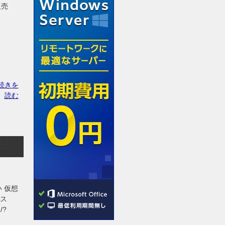
販売
続きを
読む
い 仮想
クス
/?