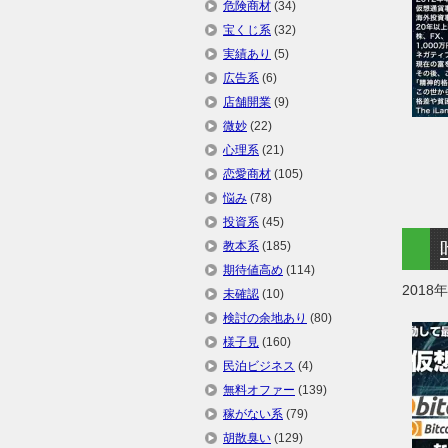
危険商材
(34)
宝くじ系
(32)
実績あり
(5)
広告系
(6)
店舗開業
(9)
微妙
(22)
心理系
(21)
恋愛商材
(105)
悩み
(78)
投資系
(45)
教本系
(185)
期待値高め
(114)
2018
未確認
(10)
検討の余地あり
(80)
様子見
(160)
民泊ビジネス
(4)
無料オファー
(139)
稼がない系
(79)
胡散臭い
(129)