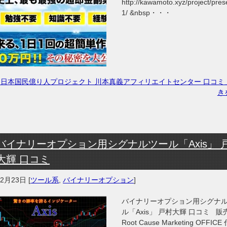
http://kawamoto.xyz/project/pres
1/ &nbsp・・・
「日本国民億り人プロジェクト 川本真義アフィリエイトセンター 口コミ
き
バイナリーオプション用シグナルツール「Axis」 
大輝 口コミ
年2月23日
[
ツール系
,
バイナリーオプション
]
バイナリーオプション用シグナ
ル「Axis」 戸村大輝 口コミ 
Root Cause Marketing OFFICE