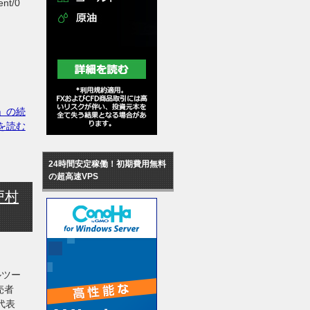
ent/0
」の続
を読む
24時間安定稼働！初期費用無料
の超高速VPS
戸村
ルツー
販売者
 代表