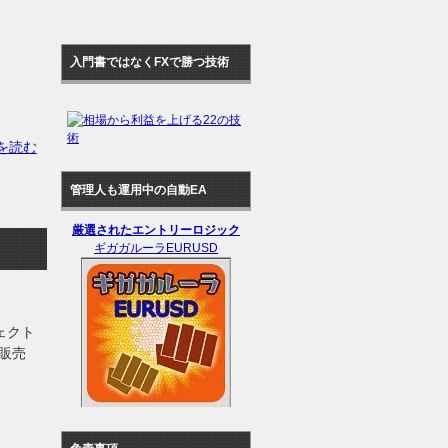
入門書ではなくFXで勝つ技術
きを読む
管理人も運用中の自動EA
厳選されたエントリーロジック
ギガガルーラEURUSD
ジェクト
販売