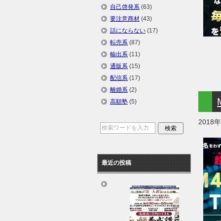
自己啓発系
(63)
要注意商材
(43)
話にならない
(17)
転売系
(87)
輸出系
(11)
通販系
(15)
配信系
(17)
離婚系
(2)
高額塾
(5)
2018
最近の投稿