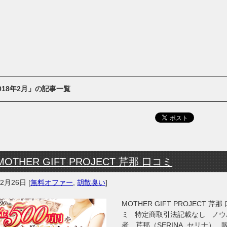
018年2月」の記事一覧
MOTHER GIFT PROJECT 芹那 口コミ
年2月26日
[
無料オファー
,
胡散臭い
]
MOTHER GIFT PROJECT 芹那
ミ 特定商取引法記載なし ノウ
者 芹那（SERINA セリナ） 