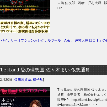
吉崎 佐次郎 著者 戸村大輝 
HP ・・・
「バイナリーオプション用シグナルツール「Axis」 戸村大輝 口コミ」の
The iLand 愛の理想国 佐々木まい 仮想通貨
年2月20日
[
仮想通貨系
,
様子見
]
The iLand 愛の理想国 佐々木ま
通貨 販売業者 株式会社エッ
販売HP http://iland.love/lp/iLand
d=kproasp&b=3&am・・・