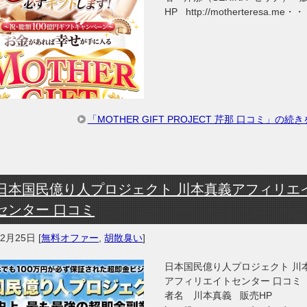
HP http://motherteresa.me・
「MOTHER GIFT PROJECT 芹那 口コミ」の続
日本国民億り人プロジェクト 川本真義アフィリエ
センター 口コミ
年2月25日
[
無料オファー
,
胡散臭い
]
日本国民億り人プロジェクト 川
アフィリエイトセンター 口コミ
者名 川本真義 販売HP