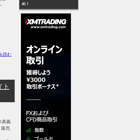
め！
・・
きを読む
イト
本真義
 販売