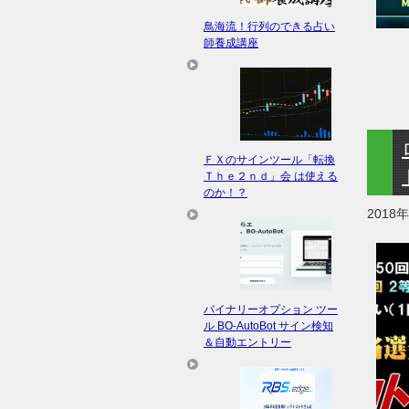
鳥海流！行列のできる占い
師養成講座
ＦＸのサインツール「転換
Ｔｈｅ２ｎｄ」会 は使える
のか！？
2018
バイナリーオプション ツー
ル BO-AutoBot サイン検知
＆自動エントリー