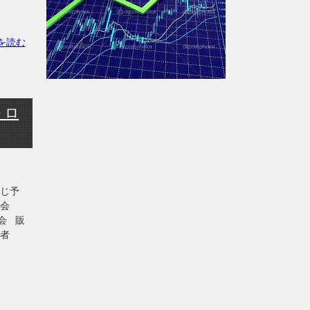
きを読む
 ロ
くじ予
究会
会 販
任者