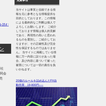
免責事項
当サイトは事実と信頼できる情
報を元に参考となる情報提供を
目的としております。この情報
による最終的なご判断は個人で
きを読む
よろしくお願いします。 ご紹介
しております情報は個人的見解
であり、再現性の高いと思われ
るものを選別し、ご紹介してお
りますが、その正確性及び完全
イン
性を保証するものではありませ
ん。 当サイトに掲載している情
報に万一内容に誤りがあった場
合、及び内容に基づいて被った
被害については一切の責任を負
会社
いかねます。
合同会
売
20個のルールを詰め込んだFX自
動売買 19,800円↓↓↓