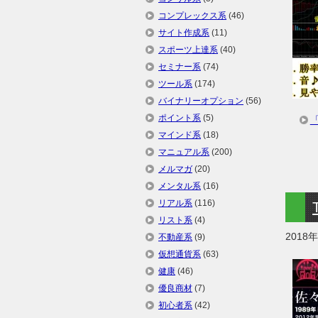
コンプレックス系
(46)
サイト作成系
(11)
スポーツ上達系
(40)
セミナー系
(74)
ツール系
(174)
バイナリーオプション
(56)
ポイント系
(5)
マインド系
(18)
マニュアル系
(200)
メルマガ
(20)
メンタル系
(16)
リアル系
(116)
リスト系
(4)
2018
不動産系
(9)
仮想通貨系
(63)
健康
(46)
優良商材
(7)
初心者系
(42)