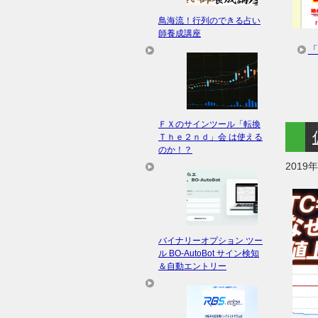
鳥海流！行列のできる占い
師養成講座
「
ＦＸのサインツール「転換
Ｔｈｅ２ｎｄ」会 は使える
のか！？
2019
バイナリーオプション ツー
ル BO-AutoBot サイン検知
＆自動エントリー