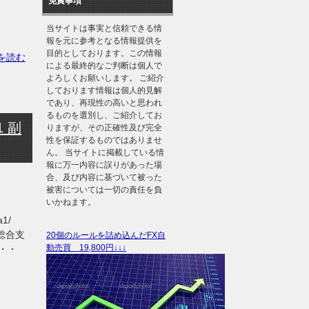
免責事項
当サイトは事実と信頼できる情
報を元に参考となる情報提供を
目的としております。この情報
きを読む
による最終的なご判断は個人で
よろしくお願いします。 ご紹介
しております情報は個人的見解
であり、再現性の高いと思われ
るものを選別し、ご紹介してお
 副
りますが、その正確性及び完全
性を保証するものではありませ
ん。 当サイトに掲載している情
報に万一内容に誤りがあった場
合、及び内容に基づいて被った
被害については一切の責任を負
いかねます。
1a1/
総合支
20個のルールを詰め込んだFX自
動売買 19,800円↓↓↓
・・・