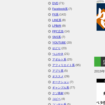
DVD
(71)
Facebook系
(7)
FX系
(142)
LINE系
(8)
LP制作
(9)
PPC広告
(14)
SNS系
(7)
YOUTUBE
(20)
せどり
(23)
つぶやき
(21)
アダルト系
(25)
アフィリエイト系
(95)
アプリ系
(5)
2019
オススメ
(29)
オークション
(7)
ギャンブル系
(77)
クソ商材
(26)
コピペ
(4)
コンサル系
(5)