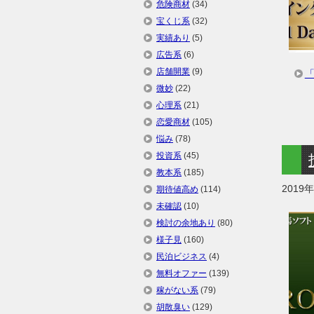
危険商材
(34)
宝くじ系
(32)
実績あり
(5)
広告系
(6)
店舗開業
(9)
「
微妙
(22)
心理系
(21)
恋愛商材
(105)
悩み
(78)
投資系
(45)
教本系
(185)
2019
期待値高め
(114)
未確認
(10)
検討の余地あり
(80)
様子見
(160)
民泊ビジネス
(4)
無料オファー
(139)
稼がない系
(79)
胡散臭い
(129)