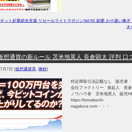
ネット起業総合支援 リセールライトマガジンVol:91 副業 お小遣い稼
き
仮想通貨の新ルール 苫米地英人 長倉顕太 評判 口
年7月7日
[
仮想通貨系
,
微妙
]
特定商取引法記載なし 販売者
会社ファクトリー 発起人 長
ノウハウ者 苫米地英人 販売
https://tomabechi-
nagakura.com・・・