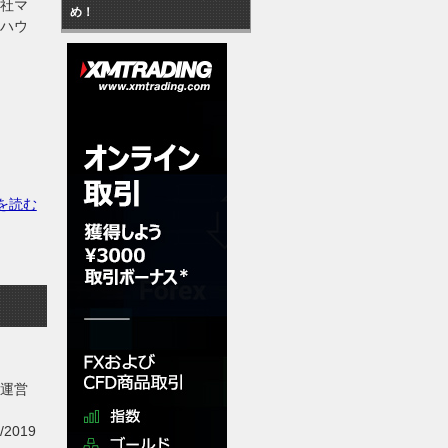
会社マ
め！
ウハウ
を読む
 運営
p/2019