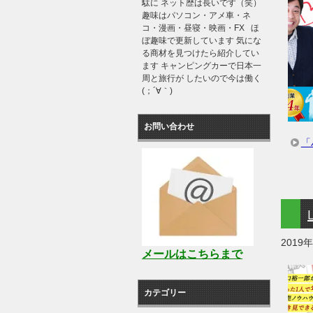
駄に ネット歴は長いです（笑）
趣味はパソコン・アメ車・ネ
コ・漫画・昼寝・映画・FX ほ
ぼ趣味で更新しています 気にな
る商材を見つけたら紹介してい
ます キャンピングカーで日本一
周と旅行が したいので今は働く
(；´∀｀)
お問い合わせ
「
2019
メールはこちらまで
カテゴリー