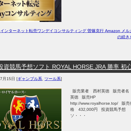
インターネット転売ワンデイコンサルティング 曽篠克行 Amazon メル
の続き
投資競馬予想ソフト ROYAL HORSE JRA 勝率 初
年7月15日
[
ギャンブル系
,
ツール系
]
販売業者 西村英徳 販売者名
英徳 販売HP
http://www.royalhorse.top/ 販
格 432,000円 投資競馬予想
ソ・・・