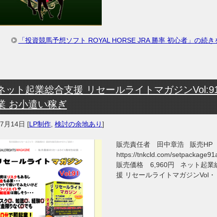
「投資競馬予想ソフト ROYAL HORSE JRA 勝率 初心者」の続
ネット起業総合支援 リセールライトマガジンVol:91
業 お小遣い稼ぎ
年7月14日
[
LP制作
,
検討の余地あり
]
販売責任者 田中章浩 販売HP
https://tnkcld.com/setpackage9
販売価格 6,960円 ネット起業
援 リセールライトマガジンVol