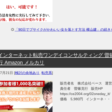
「90日でブサイクがかわいい女を落とす方法 横山建」の続き
インターネット転売ワンデイコンサルティング 曽
行 Amazon メルカリ
年7月21日
[
検討の余地あり
,
転売系
]
販売者名 株式会社ベース 運
責任者 曽篠克行 販売HP
https://ce2004.org/02oneday_i
価格 5,980円 インターネ・・