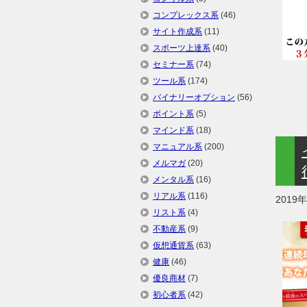
コンプレックス系
(46)
サイト作成系
(11)
スポーツ上達系
(40)
セミナー系
(74)
ツール系
(174)
バイナリーオプション
(56)
ポイント系
(5)
マインド系
(18)
マニュアル系
(200)
メルマガ
(20)
メンタル系
(16)
リアル系
(116)
2019
リスト系
(4)
不動産系
(9)
仮想通貨系
(63)
健康
(46)
優良商材
(7)
初心者系
(42)