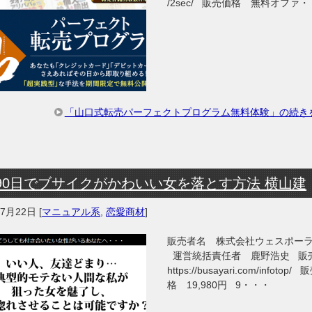
/2sec/ 販売価格 無料オファ
「山口式転売パーフェクトプログラム無料体験」の続き
90日でブサイクがかわいい女を落とす方法 横山建
年7月22日
[
マニュアル系
,
恋愛商材
]
販売者名 株式会社ウェスポー
運営統括責任者 鹿野浩史 販
https://busayari.com/infotop/
格 19,980円 9・・・