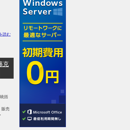
を読む
篠克
営統括
t/ 販売
・