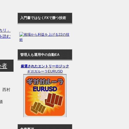
入門書ではなくFXで勝つ技術
カリ」
を読む
管理人も運用中の自動EA
心者
厳選されたエントリーロジック
ギガガルーラEURUSD
 西村
売価