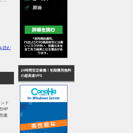
・・・
を読む
24時間安定稼働！初期費用無料
の超高速VPS
ランド
売HP
 販売価