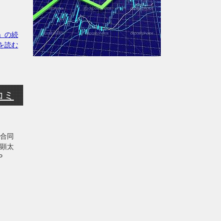
ぎ」の続
を読む
コミ
 合同
倉顕太
HP