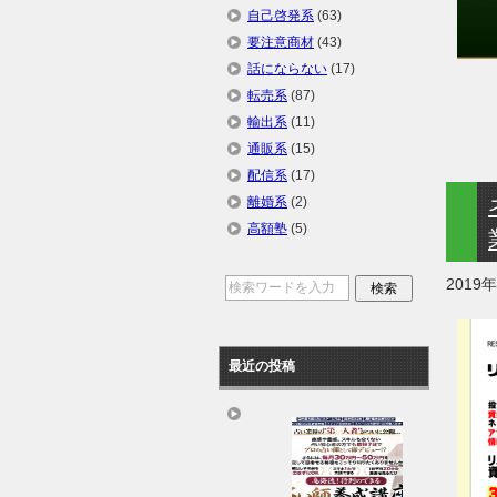
自己啓発系
(63)
要注意商材
(43)
話にならない
(17)
転売系
(87)
輸出系
(11)
通販系
(15)
配信系
(17)
離婚系
(2)
高額塾
(5)
2019
最近の投稿