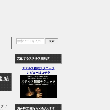
支配するステルス催眠術
ステルス催眠テクニック
レビューはコチラ
 結
ングフ
海外FX口座ならXMがおすす