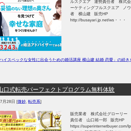
ルスクエア 運勢責任者 株式
ーケティングフルスクエア ノ
者 横山建 販売HP
http://busayari.jp.net/ws・・・
ハイスペックな女性に出会うための婚活講座 横山建 結婚 恋愛」の続き
山口式転売パーフェクトプログラム無料体験
年7月28日
[
微妙
,
転売系
]
販売業者 株式会社グローリー
責任者 山口裕一郎 販売HP
https://superinternetbuyer.com/l