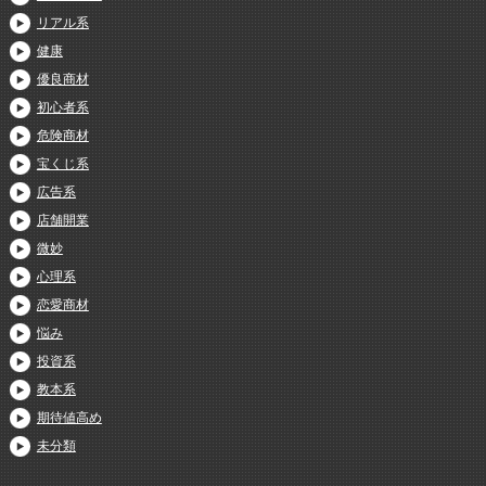
リアル系
健康
優良商材
初心者系
危険商材
宝くじ系
広告系
店舗開業
微妙
心理系
恋愛商材
悩み
投資系
教本系
期待値高め
未分類