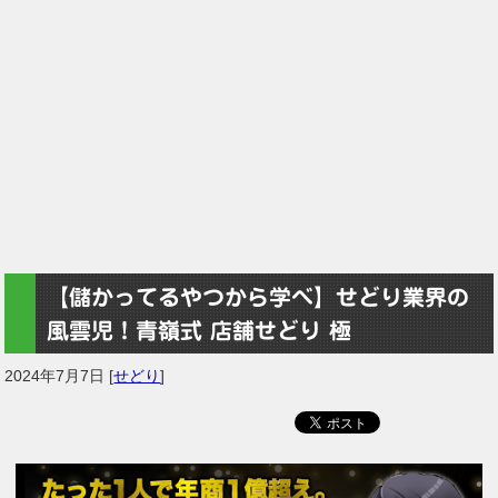
【儲かってるやつから学べ】せどり業界の
風雲児！青嶺式 店舗せどり 極
2024年7月7日
[
せどり
]