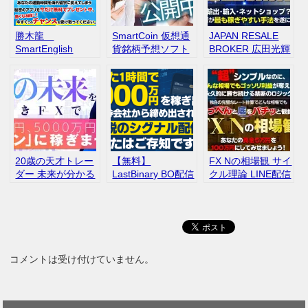
勝木龍
SmartCoin 仮想通
JAPAN RESALE
SmartEnglish
貨銘柄予想ソフト
BROKER 広田光輝
億り人 評判
JP ARCS合同会社
口コミ レビュー
20歳の天才トレー
【無料】
FX Nの相場観 サイ
ダー 未来が分かる
LastBinary BO配信
クル理論 LINE配信
究極の次世代FX
評判 口コミ
コメントは受け付けていません。