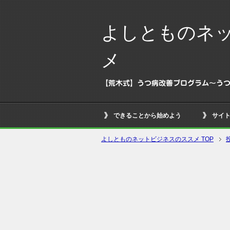
よしとものネ
メ
【荒木式】うつ病改善プログラム～う
できることから始めよう
サイ
よしとものネットビジネスのススメ TOP