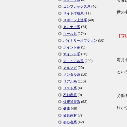
金曜日
コンプレックス系
(46)
世の
サイト作成系
(11)
スポーツ上達系
(40)
セミナー系
(74)
ツール系
(174)
「プ
バイナリーオプション
(56)
ポイント系
(5)
マインド系
(18)
毎月
マニュアル系
(200)
メルマガ
(20)
とい
メンタル系
(16)
リアル系
(116)
リスト系
(4)
不動産系
(9)
労働
仮想通貨系
(63)
行か
健康
(46)
優良商材
(7)
初心者系
(42)