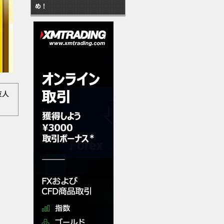
め！
友人