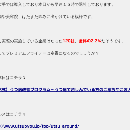
大手では導入しており本日から早速１５時で退社しております。
物や美容院、はたまた飲みに出かけている模様です。
し実際の実施している企業はたった
、
だそうです。
120社
全体の2.2％
してプレミアムフライデーは定番になるのでしょうか？
本日はコチラ↴
木式】うつ病改善プログラム～うつ病で苦しんでいる方のご家族やご友
ルスはコチラ↴
://www.utsubyou.jp/top/utsu_around/