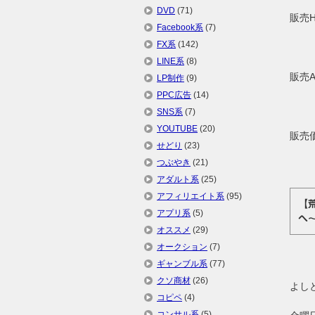
DVD
(71)
販売
Facebook系
(7)
FX系
(142)
LINE系
(8)
販売
LP制作
(9)
PPC広告
(14)
SNS系
(7)
YOUTUBE
(20)
販売
せどり
(23)
つぶやき
(21)
アダルト系
(25)
アフィリエイト系
(95)
【
アプリ系
(5)
へ
オススメ
(29)
オークション
(7)
ギャンブル系
(77)
クソ商材
(26)
よし
コピペ
(4)
コンサル系
(5)