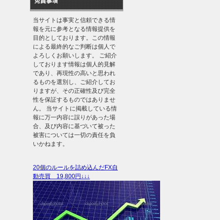
免責事項
当サイトは事実と信頼できる情
報を元に参考となる情報提供を
目的としております。この情報
による最終的なご判断は個人で
よろしくお願いします。 ご紹介
しております情報は個人的見解
であり、再現性の高いと思われ
るものを選別し、ご紹介してお
りますが、その正確性及び完全
性を保証するものではありませ
ん。 当サイトに掲載している情
報に万一内容に誤りがあった場
合、及び内容に基づいて被った
被害については一切の責任を負
いかねます。
20個のルールを詰め込んだFX自
動売買 19,800円↓↓↓