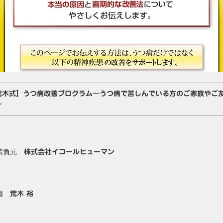
荒木式】うつ病改善プログラム～うつ病で苦しんでいる方のご家族やご
～
請負元
株式会社イコールヒューマン
作権
荒木 裕