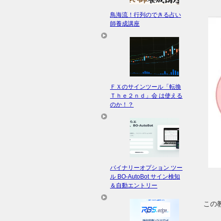
鳥海流！行列のできる占い
師養成講座
ＦＸのサインツール「転換
Ｔｈｅ２ｎｄ」会 は使える
のか！？
バイナリーオプション ツー
ル BO-AutoBot サイン検知
＆自動エントリー
この