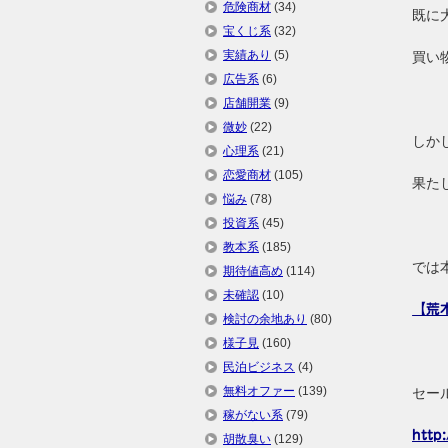
危険商材
(34)
既に
宝くじ系
(32)
実績あり
(5)
買い
広告系
(6)
店舗開業
(9)
微妙
(22)
しか
心理系
(21)
恋愛商材
(105)
果た
悩み
(78)
投資系
(45)
教本系
(185)
では
期待値高め
(114)
未確認
(10)
【荒
検討の余地あり
(80)
様子見
(160)
民泊ビジネス
(4)
無料オファー
(139)
セー
稼がない系
(79)
http
胡散臭い
(129)