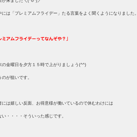
が来ました＼(^o^)／
中には「プレミアムフライデー」たる言葉をよく聞くようになりました
レミアムフライデーってなんぞや？」
末の金曜日を夕方１５時で上がりましょう(^^)
うのが狙いです。
者には嬉しい反面、お得意様が働いているので休むわけには
ない・・・・そういった感じです。