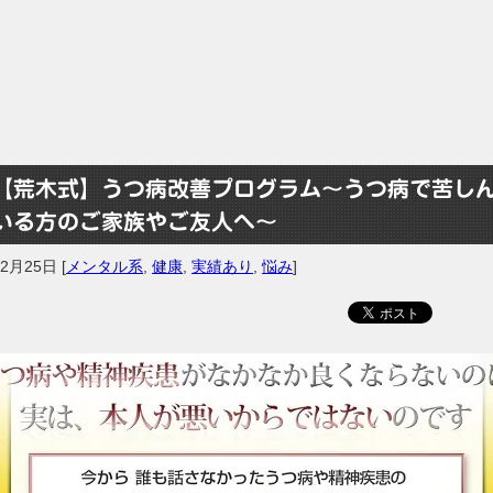
【荒木式】うつ病改善プログラム～うつ病で苦し
いる方のご家族やご友人へ～
年2月25日
[
メンタル系
,
健康
,
実績あり
,
悩み
]