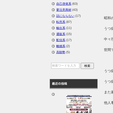
自己啓発系
(63)
要注意商材
(43)
話にならない
(17)
昭和
転売系
(87)
輸出系
(11)
うつ
通販系
(15)
中々
配信系
(17)
離婚系
(2)
世間
高額塾
(5)
うつ
うつ
最近の投稿
また
他人