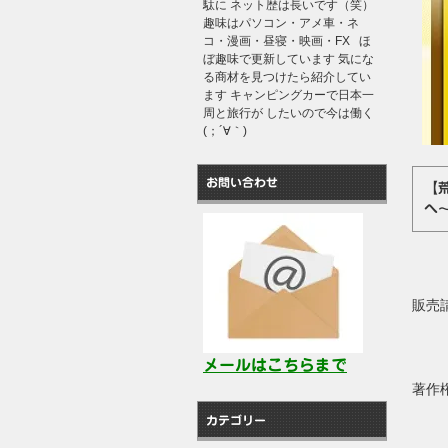
駄に ネット歴は長いです（笑）
趣味はパソコン・アメ車・ネ
コ・漫画・昼寝・映画・FX ほ
ぼ趣味で更新しています 気にな
る商材を見つけたら紹介してい
ます キャンピングカーで日本一
周と旅行が したいので今は働く
(；´∀｀)
お問い合わせ
【
へ
販売
メールはこちらまで
著
カテゴリー