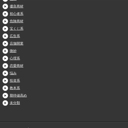
優良商材
初心者系
危険商材
宝くじ系
広告系
店舗開業
微妙
心理系
恋愛商材
悩み
投資系
教本系
期待値高め
未分類