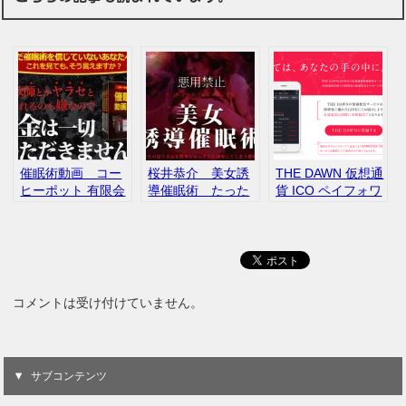
催眠術動画 コー
桜井恭介 美女誘
THE DAWN 仮想通
ヒーポット 有限会
導催眠術 たった
貨 ICO ペイフォワ
社アール インフォ
１時間で美女を虜
ードアフィリエイ
トップ 評判
にする誘導催眠
トセンター 評判
口コミ
口コミ レビュー
コメントは受け付けていません。
サブコンテンツ