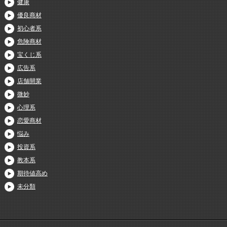
健康
優良商材
初心者系
危険商材
宝くじ系
広告系
店舗開業
微妙
心理系
恋愛商材
悩み
投資系
教本系
期待値高め
未分類