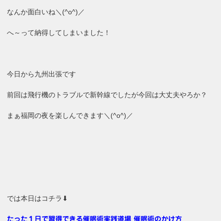
なんか面白いね＼(^o^)／
へ～って納得してしまいました！
今日から九州出張です
前回は飛行機のトラブルで新幹線でしたが今回は大丈夫やろか？
まぁ福岡の夜を楽しんできます＼(^o^)／
では本日はコチラ⬇
たった１日で習得できる催眠術実践道場 催眠術のかけ方