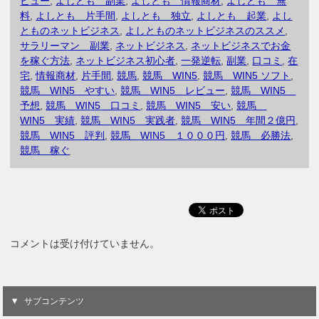
ビュー
,
よしとも 副業
,
よしとも 情報商材
,
よしとも 無
料
,
よしとも 片手間
,
よしとも 独立
,
よしとも 起業
,
よし
とものネットビジネス
,
よしとものネットビジネスのススメ
,
サラリーマン 副業
,
ネットビジネス
,
ネットビジネスでお金
を稼ぐ方法
,
ネットビジネス初心者
,
一発逆転
,
副業
,
口コミ
,
在
宅
,
情報商材
,
片手間
,
競馬
,
競馬 WIN5
,
競馬 WIN5 ソフト
,
競馬 WIN5 やすい
,
競馬 WIN5 レビュー
,
競馬 WIN5
予想
,
競馬 WIN5 口コミ
,
競馬 WIN5 安い
,
競馬
WIN5 実績
,
競馬 WIN5 実践者
,
競馬 WIN5 年間２億円
,
競馬 WIN5 評判
,
競馬 WIN5 １０００円
,
競馬 必勝法
,
競馬 稼ぐ
コメントは受け付けていません。
サブコンテンツ