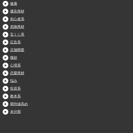
健康
優良商材
初心者系
危険商材
宝くじ系
広告系
店舗開業
微妙
心理系
恋愛商材
悩み
投資系
教本系
期待値高め
未分類