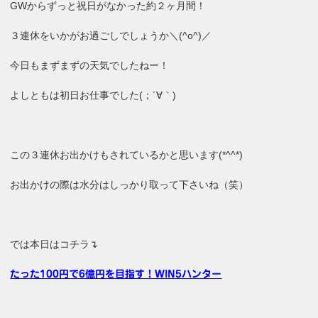
GWからずっと祝日がなかった約２ヶ月間！
３連休をいかがお過ごしでしょうか＼(^o^)／
今日もまずまずの天気でしたねー！
よしともは初日お仕事でした(；´∀｀)
この３連休お出かけもされているかと思います(*^^*)
お出かけの際は水分はしっかり取って下さいね（笑）
では本日はコチラ↴
たった100円で6億円を目指す！WIN5ハンター