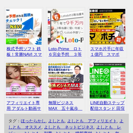
株式予想ソフト 鉄
Loto-Prime ロト
スマホ片手に年収
板！常勝NAVI スマ
６完全予想 ３等
１億円 スマポ
ートアセットマネ
当選を目指せ 評
チ 瀧夏彦 本田
ジメント 評判 口コ
判 口コミ
修二 評判 口コ
ミ
ミ
アフィリエイト専
無限ビジネス
LINE自動ステップ
用 アダルト動画サ
MAX 五十嵐歩
配信スタンド 田窪
イト作成ツール
評判 口コミ
洋士 セミナー
【無双マイスタ
説明会 評判 口
タグ：
ほったらかし
,
よしとも
,
よしとも アフィリエイト
,
よ
ー】 評判 口コミ
コミ
しとも オススメ
,
よしとも ネットビジネス
,
よしとも レ