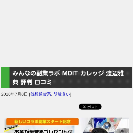
みんなの副業ラボ MDIT カレッジ 渡辺雅
典 評判 口コミ
2018年7月8日
[
仮想通貨系
,
胡散臭い
]