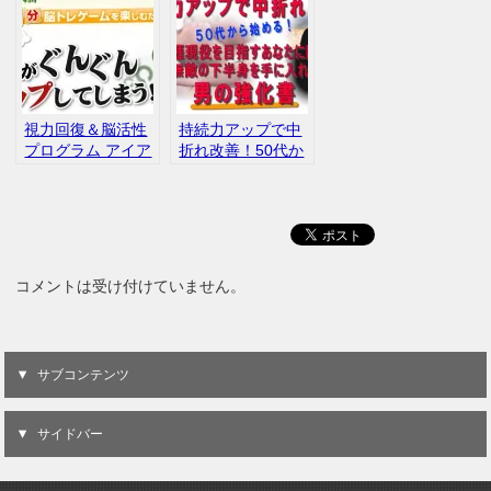
視力回復＆脳活性
持続力アップで中
プログラム アイア
折れ改善！50代か
ップ！
ら始める！生涯現
役を目指すあなた
に贈る無敵の下半
身を手に入れる男
の強化書
コメントは受け付けていません。
サブコンテンツ
サイドバー