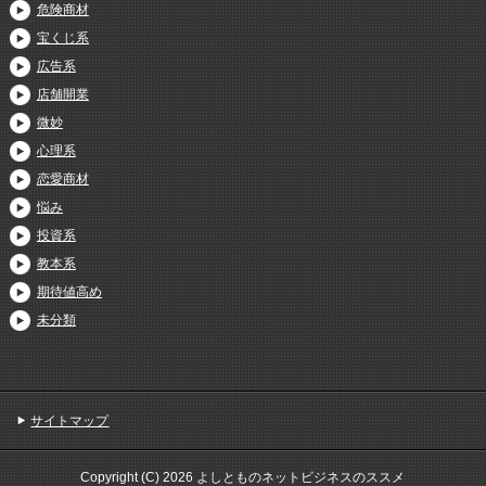
危険商材
宝くじ系
広告系
店舗開業
微妙
心理系
恋愛商材
悩み
投資系
教本系
期待値高め
未分類
サイトマップ
Copyright (C) 2026 よしとものネットビジネスのススメ