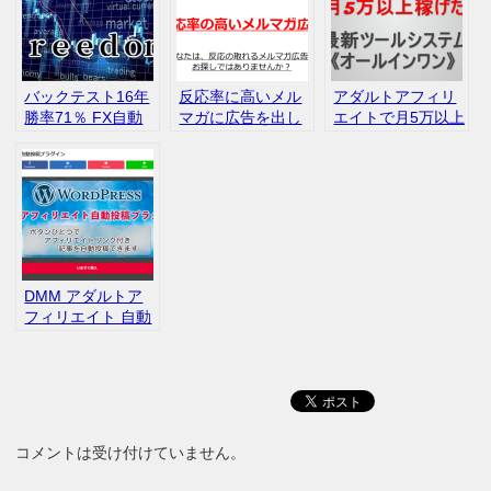
バックテスト16年
反応率に高いメル
アダルトアフィリ
勝率71％ FX自動
マガに広告を出し
エイトで月5万以上
売買ツール FREE
ませんか？ ヤマシ
稼げた最新ツール
DOM
タ式
システム 《オール
インワン》
DMM アダルトア
フィリエイト 自動
投稿 プラグイン
コメントは受け付けていません。