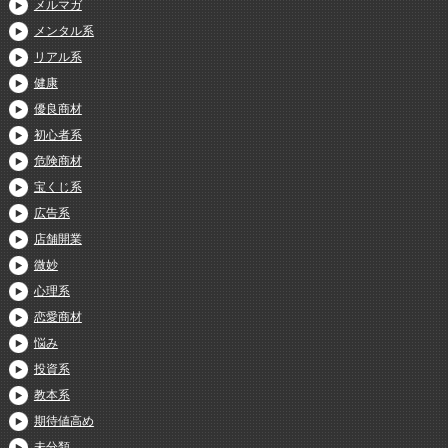
メルマガ
メンタル系
リアル系
健康
優良商材
初心者系
危険商材
宝くじ系
広告系
店舗開業
微妙
心理系
恋愛商材
悩み
投資系
教本系
期待値高め
未分類