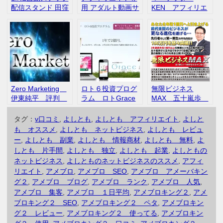
配信スタンド 田窪
用 アダルト動画サ
KEN アフィリエ
洋士 セミナー
イト作成ツール
イト攻略プロジェ
説明会 評判 口
【無双マイスタ
クト イチランア
コミ
ー】 評判 口コミ
フィリエイト 評
判 口コミ
Zero Marketing
ロト６投資プログ
無限ビジネス
伊東純平 評判
ラム ロトGrace
MAX 五十嵐歩
口コミ
ウェルスアカデミ
評判 口コミ
ー 評判 口コミ
タグ：
v口コミ
,
よしとも
,
よしとも アフィリエイト
,
よしと
も オススメ
,
よしとも ネットビジネス
,
よしとも レビュ
ー
,
よしとも 副業
,
よしとも 情報商材
,
よしとも 無料
,
よ
しとも 片手間
,
よしとも 独立
,
よしとも 起業
,
よしともの
ネットビジネス
,
よしとものネットビジネスのススメ
,
アフィ
リエイト
,
アメブロ
,
アメブロ SEO
,
アメブロ アメーバキン
グ２
,
アメブロ ブログ
,
アメブロ ランク
,
アメブロ 人気
,
アメブロ 集客
,
アメブロ １日平均
,
アメブロキング２
,
アメ
ブロキング２ SEO
,
アメブロキング２ ペタ
,
アメブロキン
グ２ レビュー
,
アメブロキング２ 使ってる
,
アメブロキン