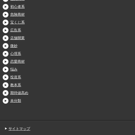
初心者系
危険商材
宝くじ系
広告系
店舗開業
微妙
心理系
恋愛商材
悩み
投資系
教本系
期待値高め
未分類
サイトマップ