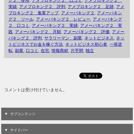
グ２ 使用
,
アメブロキング２ 口コミ
,
アメブロキング２
実績
,
アメブロキング２ 評判
,
アメブロキング２ 足跡
,
アメ
ブロキング２ 集客アップ
,
アメーバキング２
,
アメーバキン
グ２ ツール
,
アメーバキング２ レビュー
,
アメーバキング
２ 口コミ
,
アメーバキング２ 実績
,
アメーバキング２ 実
践
,
アメーバキング２ 月額
,
アメーバキング２ 評価
,
アメー
バキング２ 評判
,
サラリーマン 副業
,
ネットビジネス
,
ネッ
トビジネスでお金を稼ぐ方法
,
ネットビジネス初心者
,
一発逆
転
,
副業
,
口コミ
,
在宅
,
情報商材
,
片手間
,
独立
コメントは受け付けていません。
サブコンテンツ
サイドバー