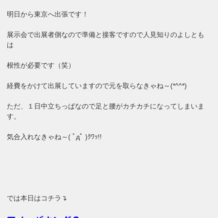
明日から東京へ出張です！
展示会で出展者側なので準備と接客ですので人見知りのよしとも
は
根性が必要です（笑）
経費をかけて出展していますので元を取らなきゃね～(*^^*)
ただ、１日中立ちっぱなので足と腰がカチカチになってしまいま
す。
気合入れなきゃね～( ﾟдﾟ )ｸﾜｯ!!
では本日はコチラ↴