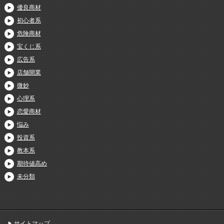
優良商材
初心者系
危険商材
宝くじ系
広告系
店舗開業
微妙
心理系
恋愛商材
悩み
投資系
教本系
期待値高め
未分類
サイトマップ