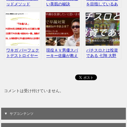
ッドメソッド
い美肌の秘訣
を目指しているあ
なたに贈る、競馬
で勝つための最短
経路 Be Winning
Horseplayer
ワキガ パーフェク
現役ＡＶ男優スパ
パチスロとは投資
トデストロイヤー
ーキー佐藤が教え
である 七翔 大野
悩み 夏 半袖
る超早漏対策 早漏
勉
革命
コメントは受け付けていません。
サブコンテンツ