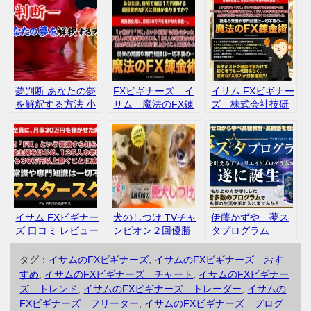
夢判断 あなたの夢
FXビギナーズ イ
イサム FXビギナー
を解釈する方法 小
サム 魔法のFX錬
ズ 株式会社技研
笹高志 価格1,000
金術 評判 口コ
口コミ レビュー
円 内容 口コミ
ミ インフォトッ
プ
イサム FXビギナー
犬のしつけ TVチャ
伊藤かずや 夢ス
ズ 口コミ レビュー
ンピオン２回優勝
タプログラム
者！遠藤和博 犬の
PPCアフィリエイ
しつけ講座 インフ
ト 評判 口コミ
タグ：
イサムのFXビギナーズ
,
イサムのFXビギナーズ おす
ォトップ 口コ
すめ
,
イサムのFXビギナーズ チャート
,
イサムのFXビギナー
ミ 評判
ズ トレンド
,
イサムのFXビギナーズ トレーダー
,
イサムの
FXビギナーズ フリーター
,
イサムのFXビギナーズ プログ