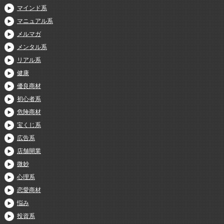
マインド系
マニュアル系
メルマガ
メンタル系
リアル系
健康
優良商材
初心者系
危険商材
宝くじ系
広告系
店舗開業
微妙
心理系
恋愛商材
悩み
投資系