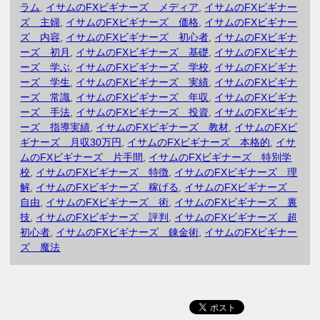
ラム
,
イサムのFXビギナーズ メディア
,
イサムのFXビギナー
ズ 主婦
,
イサムのFXビギナーズ 価格
,
イサムのFXビギナー
ズ 内容
,
イサムのFXビギナーズ 初心者
,
イサムのFXビギナ
ーズ 初月
,
イサムのFXビギナーズ 基礎
,
イサムのFXビギナ
ーズ 学ぶ
,
イサムのFXビギナーズ 学校
,
イサムのFXビギナ
ーズ 学生
,
イサムのFXビギナーズ 実績
,
イサムのFXビギナ
ーズ 常識
,
イサムのFXビギナーズ 年収
,
イサムのFXビギナ
ーズ 手法
,
イサムのFXビギナーズ 投資
,
イサムのFXビギナ
ーズ 指導実績
,
イサムのFXビギナーズ 教材
,
イサムのFXビ
ギナーズ 月収30万円
,
イサムのFXビギナーズ 本格的
,
イサ
ムのFXビギナーズ 片手間
,
イサムのFXビギナーズ 特別学
校
,
イサムのFXビギナーズ 特徴
,
イサムのFXビギナーズ 理
解
,
イサムのFXビギナーズ 稼げる
,
イサムのFXビギナーズ
自由
,
イサムのFXビギナーズ 術
,
イサムのFXビギナーズ 裏
技
,
イサムのFXビギナーズ 評判
,
イサムのFXビギナーズ 超
初心者
,
イサムのFXビギナーズ 錬金術
,
イサムのFXビギナー
ズ 魔法