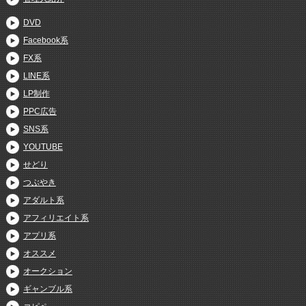
DVD
Facebook系
FX系
LINE系
LP制作
PPC広告
SNS系
YOUTUBE
せどり
つぶやき
アダルト系
アフィリエイト系
アプリ系
オススメ
オークション
ギャンブル系