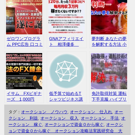
ゼロワンプログラ
GNAアフィリエイ
夢判断 あなたの夢
ム PPC広告 口コミ
ト 相澤優多
を解釈する方法 小
評判
Facebook いい
笹高志 価格1,000
ね 評判 口コ
円 内容 口コミ
ミ インフォカー
ト
イサム FXビギナ
低予算で始めるT
免許取得対策 運転
ーズ 1,000円
シャツビジネス講
下手克服 ハイブリ
座 工程編 製作
ッドマニュアル 小
編 浮邉秀文 イン
久正巳 評判 口
タグ：
オークション ノウハウ
,
オークション 仕入れ
,
オー
フォトップ
コミ
クション 利益
,
オークション 収入
,
オークション 手法
,
オ
ークション 稼ぐ
,
オークションで資金０から稼ぐ
,
オークシ
ョンで資金０から稼ぐ オークション攻略法実践研究会 大