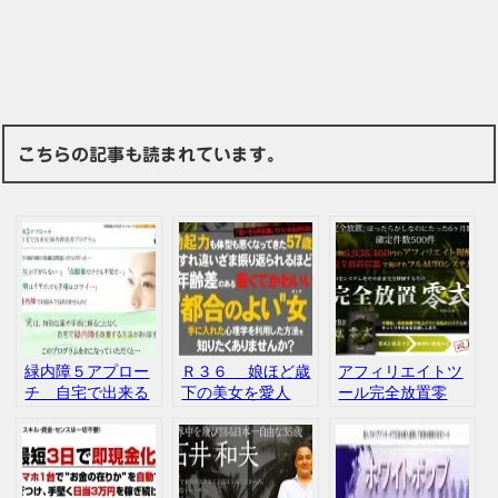
こちらの記事も読まれています。
緑内障５アプロー
Ｒ３６ 娘ほど歳
アフィリエイトツ
チ 自宅で出来る
下の美女を愛人
ール完全放置零
緑内障改善プログ
（セフレ）にする
式 片桐 政嗣 お
ラム 前田和久 株式
方法 相沢蓮也 村
金の講座株式会社
会社アイリス イン
上宗嗣 インフォト
インフォトップ
フォトップ 口コ
ップ