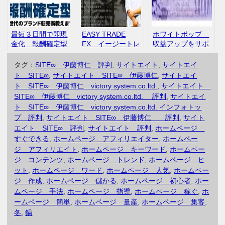
ミ
最短３日間で即現
EASY TRADE
ホワイトポップ
金化 報酬確定型
FX イージートレ
収益アップをサポ
のブランド転売セ
ードFX 石井和
ートするアフィリ
ミナー インフォ
夫 インフォトッ
エイトツール 湯
タグ：
SITE∞ 伊藤博仁 評判
,
サイトエイト
,
サイトエイ
トップ 口コミ
プ 勝率 口コ
本健二 合同会社ホ
ト SITE∞
,
サイトエイト SITE∞ 伊藤博仁
,
サイトエイ
評判
ミ 評判
ワイトアップル
ト SITE∞ 伊藤博仁 victory system.co.ltd.
,
サイトエイト
インフォトップ
SITE∞ 伊藤博仁 victory system.co.ltd. 評判
,
サイトエイ
ト SITE∞ 伊藤博仁 victory system.co.ltd. インフォトッ
プ 評判
,
サイトエイト SITE∞ 伊藤博仁 評判
,
サイト
エイト SITE∞ 評判
,
サイトエイト 評判
,
ホームページ
すぐできる
,
ホームページ アフィリエイター
,
ホームペー
ジ アフィリエイト
,
ホームページ キーワード
,
ホームペー
ジ コンテンツ
,
ホームページ トレンド
,
ホームページ ヒ
ット
,
ホームページ ワード
,
ホームページ 人気
,
ホームペー
ジ 作成
,
ホームページ 儲かる
,
ホームページ 初心者
,
ホー
ムページ 手法
,
ホームページ 指導
,
ホームページ 稼ぐ
,
ホ
ームページ 簡単
,
ホームページ 量産
,
ホームページ 集客
,
冬
,
鍋