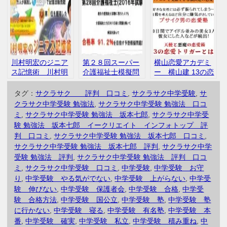
口コミ 評判 イ
ォトップ 口コ
ンフォトップ
ミ 評判
川村明宏のジニア
第２８回スーパー
横山恋愛アカデミ
ス記憶術 川村明
介護福祉士模擬問
ー 横山建 13の恋
宏 インフォトッ
題 合格率91.2％
愛トリガー 株式
プ 口コミ 評判
中山孔太 インフォ
会社ウェスポーラ
タグ：
サクラサク 評判 口コミ
,
サクラサク中学受験
,
サ
トップ 評判
ンド インフォトッ
クラサク中学受験 勉強法
,
サクラサク中学受験 勉強法 口コ
プ 口コミ
ミ
,
サクラサク中学受験 勉強法 坂本七郎
,
サクラサク中学受
験 勉強法 坂本七郎 イークリエイト インフォトップ 評
判 口コミ
,
サクラサク中学受験 勉強法 坂本七郎 口コミ
,
サクラサク中学受験 勉強法 坂本七郎 評判
,
サクラサク中学
受験 勉強法 評判
,
サクラサク中学受験 勉強法 評判 口コ
ミ
,
サクラサク中学受験 口コミ
,
中学受験
,
中学受験 お守
り
,
中学受験 やる気がでない
,
中学受験 上がらない
,
中学受
験 伸びない
,
中学受験 保護者会
,
中学受験 合格
,
中学受
験 合格方法
,
中学受験 国公立
,
中学受験 塾
,
中学受験 塾
に行かない
,
中学受験 寝る
,
中学受験 有名塾
,
中学受験 本
番
,
中学受験 確実
,
中学受験 私立
,
中学受験 積み重ね
,
中