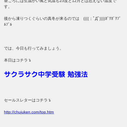
昼ごろには生温かい風と気温も23度と12月とは思えない温度で
す。
後から凍りつくぐらいの真冬が来るのでは ((((；ﾟДﾟ))))ｶﾞｸｶﾞｸﾌﾞ
ﾙﾌﾞﾙ
では、今日も行ってみましょう。
本日はコチラ↴
サクラサク中学受験 勉強法
セールスレターはコチラ↴
http://chujuken.com/top.htm