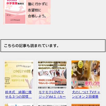
こちらの記事も読まれています。
鈴木式 綺麗に痩
モテモテLOVEマ
犬のしつけ TVチャ
せる３つの習慣
ジックVol.1（カー
ンピオン２回優勝
インフォトップ
ド＆コイン編）
者！遠藤和博 犬の
口コミ 評判
ハーレム・ケイ
しつけ講座 インフ