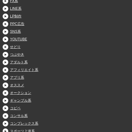
FX系
LINE系
LP制作
PPC広告
SNS系
YOUTUBE
せどり
つぶやき
アダルト系
アフィリエイト系
アプリ系
オススメ
オークション
ギャンブル系
コピペ
コンサル系
コンプレックス系
スポーツ上達系