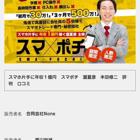
スマホ片手に年収１億円 スマポチ 瀧夏彦 本田修二 評
判 口コミ
販売者名
合同会社None
販売者名
香川尚禎