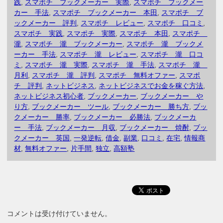
践
,
スマポチ ブックメーカー 実際
,
スマポチ ブックメー
カー 手法
,
スマポチ ブックメーカー 本田
,
スマポチ ブ
ックメーカー 評判
,
スマポチ レビュー
,
スマポチ 口コミ
,
スマポチ 実践
,
スマポチ 実際
,
スマポチ 本田
,
スマポチ
瀧
,
スマポチ 瀧 ブックメーカー
,
スマポチ 瀧 ブックメ
ーカー 手法
,
スマポチ 瀧 レビュー
,
スマポチ 瀧 口コ
ミ
,
スマポチ 瀧 実際
,
スマポチ 瀧 手法
,
スマポチ 瀧
月利
,
スマポチ 瀧 評判
,
スマポチ 無料オファー
,
スマポ
チ 評判
,
ネットビジネス
,
ネットビジネスでお金を稼ぐ方法
,
ネットビジネス初心者
,
ブックメーカー
,
ブックメーカー や
り方
,
ブックメーカー ツール
,
ブックメーカー 勝ち方
,
ブッ
クメーカー 勝率
,
ブックメーカー 必勝法
,
ブックメーカ
ー 手法
,
ブックメーカー 月収
,
ブックメーカー 焼酎
,
ブッ
クメーカー 英国
,
一発逆転
,
借金
,
副業
,
口コミ
,
在宅
,
情報商
材
,
無料オファー
,
片手間
,
独立
,
高額塾
コメントは受け付けていません。