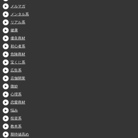
メルマガ
メンタル系
リアル系
健康
優良商材
初心者系
危険商材
宝くじ系
広告系
店舗開業
微妙
心理系
恋愛商材
悩み
投資系
教本系
期待値高め