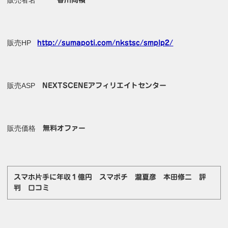
販売HP
http://sumapoti.com/nkstsc/smplp2/
販売ASP
NEXTSCENEアフィリエイトセンター
販売価格
無料オファー
スマホ片手に年収１億円 スマポチ 瀧夏彦 本田修二 評
判 口コミ