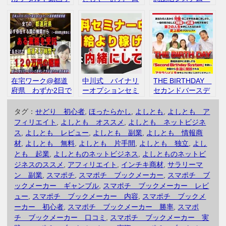
イト作成ツール
コミ
SMB 株式会社ミ
【無双マイスタ
ーティア 評判
ー】 評判 口コミ
口コミ
在宅ワーク@都道
中川式 バイナリ
THE BIRTHDAY
府県 わずか2日で
ーオプションセミ
セカンドバースデ
40万円稼げる誰も
ナー スマホ２回タ
ー 池田よしふ
知らなかった秘密
ップ 評判 口コ
み 評判 口コミ
タグ：
せどり 初心者
,
ほったらかし
,
よしとも
,
よしとも ア
の内容をご紹介
ミ
フィリエイト
,
よしとも オススメ
,
よしとも ネットビジネ
評判 口コミ
ス
,
よしとも レビュー
,
よしとも 副業
,
よしとも 情報商
材
,
よしとも 無料
,
よしとも 片手間
,
よしとも 独立
,
よし
とも 起業
,
よしとものネットビジネス
,
よしとものネットビ
ジネスのススメ
,
アフィリエイト
,
インチキ商材
,
サラリーマ
ン 副業
,
スマポチ
,
スマポチ ブックメーカー
,
スマポチ ブ
ックメーカー ギャンブル
,
スマポチ ブックメーカー レビ
ュー
,
スマポチ ブックメーカー 内容
,
スマポチ ブックメ
ーカー 初心者
,
スマポチ ブックメーカー 勝率
,
スマポ
チ ブックメーカー 口コミ
,
スマポチ ブックメーカー 実