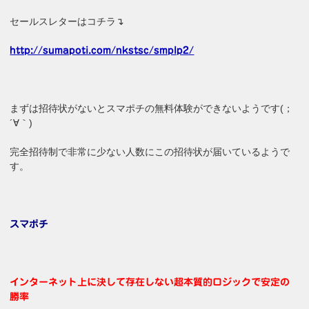
セールスレターはコチラ↴
http://sumapoti.com/nkstsc/smplp2/
まずは招待状がないとスマポチの無料体験ができないようです(；
´∀｀)
完全招待制で非常に少ない人数にこの招待状が届いているようで
す。
スマポチ
インターネット上に決して存在しない超本質的ロジックで安定の
勝率