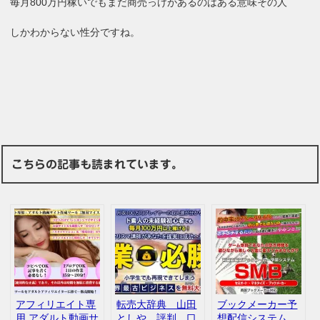
毎月800万円稼いでもまだ商売っけがあるのはある意味その人
しかわからない性分ですね。
こちらの記事も読まれています。
アフィリエイト専
転売大辞典 山田
ブックメーカー予
用 アダルト動画サ
としや 評判 口
想配信システム