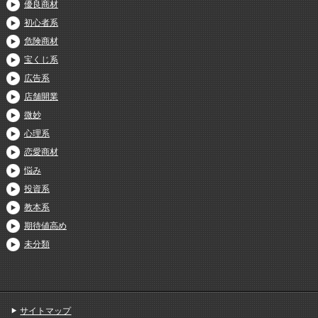
優良商材
初心者系
危険商材
宝くじ系
広告系
店舗開業
微妙
心理系
恋愛商材
悩み
投資系
教本系
期待値高め
未分類
サイトマップ