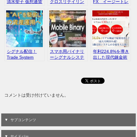
清水聖子 仮想通貨
クロスリテイリン
FX イージートレ
ヲタク 評判
グ株式会社 EA 自
ードFX 石井和
動売買 評判
夫 インフォトッ
プ 勝率 口コ
ミ 評判
シグナル配信！
スマホ用バイナリ
年利224.8%を導き
Trade System
ーシグナルシステ
出した現代錬金術
Type2 FX配信 人
ム モバイルバイ
田中恵美 FX 口コ
口知能AI
ナリー Mobil
ミ
Binary 評判 口
コミ
コメントは受け付けていません。
サブコンテンツ
サイドバー