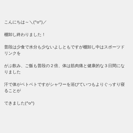
こんにちは～＼(^o^)／
棚卸し終わりました！
普段は少食で水分も少ないよしともですが棚卸し中はスポーツド
リンクを
がぶ飲み、ご飯も普段の２倍、体は筋肉痛と健康的な３日間にな
りました
汗で体がベトベトですがシャワーを浴びていつもよりぐっすり寝
ることが
できました(^o^)