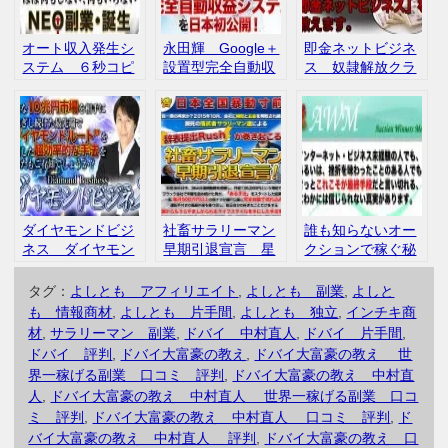
オート収入発生シ
永田輝 Google＋
即金ネットビジネ
ステム ６秒コピ
設置型完全自動収
ス 奴隷解放クラ
ペ MTS マイク
益システム 評
ブ 第３期 安達
吉田 評判 口コ
判 口コミ レビ
元一 永倉顕太
ミ
ュー
口コミ 評判
ダイヤモンドビジ
社畜サラリーマン
誰も知らないオー
ネス ダイヤモン
早期引退宣言 星
クションで稼ぐ秘
ドルート バーチ
野一樹 評判 口
密 AWM アダル
ャル転売 小野里
コミ
ト オークショ
タグ：
よしとも アフィリエイト
,
よしとも 副業
,
よしと
肇 スマホ 転
ン 評判 口コミ
も 情報商材
,
よしとも 片手間
,
よしとも 独立
,
インチキ商
売 口コミ 評
材
,
サラリーマン 副業
,
ドバイ 中村直人
,
ドバイ 片手間
,
判
ドバイ 評判
,
ドバイ大富豪の教え
,
ドバイ大富豪の教え 世
界一稼げる副業 口コミ 評判
,
ドバイ大富豪の教え 中村直
人
,
ドバイ大富豪の教え 中村直人 世界一稼げる副業 口コ
ミ 評判
,
ドバイ大富豪の教え 中村直人 口コミ 評判
,
ド
バイ大富豪の教え 中村直人 評判
,
ドバイ大富豪の教え 口