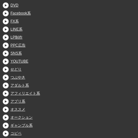
DVD
Facebook系
FX系
LINE系
LP制作
PPC広告
SNS系
YOUTUBE
せどり
つぶやき
アダルト系
アフィリエイト系
アプリ系
オススメ
オークション
ギャンブル系
コピペ