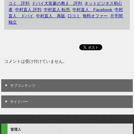
コミ 評判
,
ドバイ大富豪の教え 評判
,
ネットビジネス初心
者
,
中村直人 評判
,
中村直人 転売
,
中村直人 Facebook
,
中村
直人 ドバイ
,
中村直人 再販
,
口コミ
,
無料オファー
,
片手間
,
独立
コメントは受け付けていません。
サブコンテンツ
サイドバー
管理人