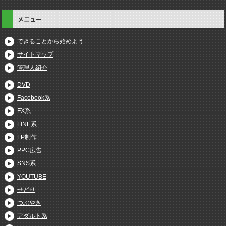
メニュー
できることから始めよう
サイトマップ
管理人紹介
DVD
Facebook系
FX系
LINE系
LP制作
PPC広告
SNS系
YOUTUBE
せどり
つぶやき
アダルト系