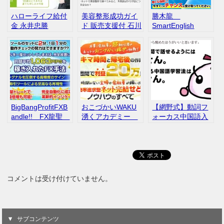
ハローライフ給付
美容整形成功ガイ
勝木龍
金 永井忠勝
ド 販売支援付 石川
SmartEnglish
IROHAアフィリエ
久志 インフォカー
イトセンター 口コ
ト 評判 口コミ
ミ レビュー
BigBangProfitFXB
おこづかいWAKU
【網野式】動詞フ
andle!! FX龍聖
湧くアカデミー
ォーカス中国語入
評判 口コミ
超効率的せどり
門 ◆約６時間の
小山内裕哉 口コ
ネイティブ音声付
ミ 評判
き ◆メールサポ
ート付き ～初心
者から本気で本物
の中国語を身につ
コメントは受け付けていません。
けたい方へ～
サブコンテンツ