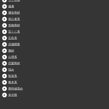
リアル系
健康
優良商材
初心者系
危険商材
宝くじ系
広告系
店舗開業
微妙
心理系
恋愛商材
悩み
投資系
教本系
期待値高め
未分類