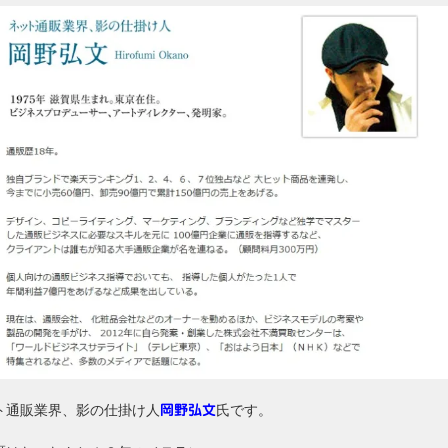
ト通販業界、影の仕掛け人
氏です。
岡野弘文