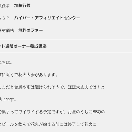
責任者
加藤行俊
ＡＳＰ
ハイパー・アフィリエイトセンター
商材価格
無料オファー
ット通販オーナー養成講座
にちは。
末に近くで花火大会があります。
ままだと台風や雨は避けられそうで、ほぼ大丈夫では！と
感じです。
で集まってワイワイする予定ですが、お昼のうちにBBQの
とビールを飲んで花火が始まる前には終了して花火に