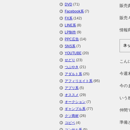
DVD
(71)
販売
Facebook系
(7)
販売
FX系
(142)
LINE系
(8)
情報
LP制作
(9)
PPC広告
(14)
ネ
SNS系
(7)
YOUTUBE
(20)
せどり
(23)
こん
つぶやき
(21)
今週
アダルト系
(25)
アフィリエイト系
(95)
今の
アプリ系
(5)
オススメ
(29)
いう
オークション
(7)
ギャンブル系
(77)
仲間
クソ商材
(26)
準備
コピペ
(4)
コンサル系
(5)