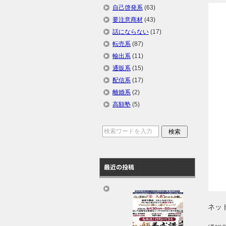
自己啓発系
(63)
要注意商材
(43)
話にならない
(17)
転売系
(87)
輸出系
(11)
通販系
(15)
配信系
(17)
離婚系
(2)
高額塾
(5)
最近の投稿
ネッ