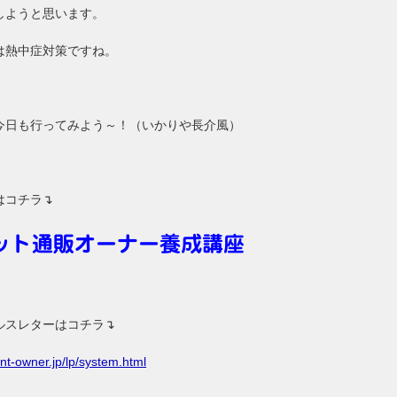
しようと思います。
は熱中症対策ですね。
今日も行ってみよう～！（いかりや長介風）
はコチラ↴
ット通販オーナー養成講座
ルスレターはコチラ↴
//nt-owner.jp/lp/system.html