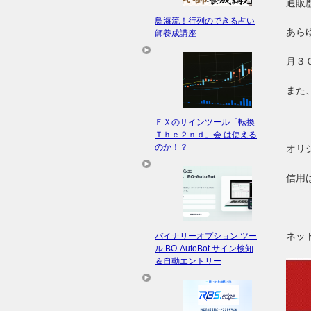
通販
鳥海流！行列のできる占い
あら
師養成講座
月３
また
ＦＸのサインツール「転換
Ｔｈｅ２ｎｄ」会 は使える
のか！？
オリ
信用
ネッ
バイナリーオプション ツー
ル BO-AutoBot サイン検知
＆自動エントリー