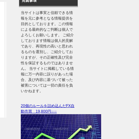
免責事項
当サイトは事実と信頼できる情
報を元に参考となる情報提供を
目的としております。この情報
による最終的なご判断は個人で
よろしくお願いします。 ご紹介
しております情報は個人的見解
であり、再現性の高いと思われ
るものを選別し、ご紹介してお
りますが、その正確性及び完全
性を保証するものではありませ
ん。 当サイトに掲載している情
報に万一内容に誤りがあった場
合、及び内容に基づいて被った
被害については一切の責任を負
いかねます。
20個のルールを詰め込んだFX自
動売買 19,800円↓↓↓