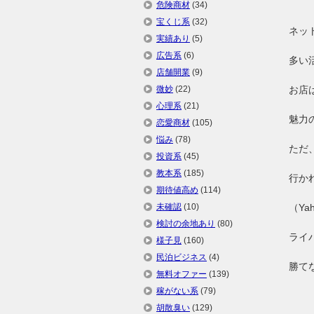
危険商材
(34)
宝くじ系
(32)
ネッ
実績あり
(5)
広告系
(6)
多い
店舗開業
(9)
微妙
(22)
お店
心理系
(21)
魅力
恋愛商材
(105)
悩み
(78)
ただ
投資系
(45)
教本系
(185)
行か
期待値高め
(114)
未確認
(10)
（Y
検討の余地あり
(80)
ライ
様子見
(160)
民泊ビジネス
(4)
勝て
無料オファー
(139)
稼がない系
(79)
胡散臭い
(129)