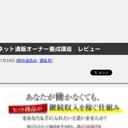
ネット通販オーナー養成講座 レビュー
年7月24日
[
期待値高め
,
通販系
]