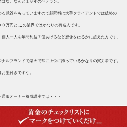
歴はな、なんと１８年のベテラン。
ゆる武器をもっていますので顧問料は大手クライアントでは破格の
００万円と,この業界ではかなりの有名人です。
、個人一人を年間利益７億あげるなど想像をはるかに超えた方です。
ジナルブランドで楽天で常に上位に誇っているかなりの実力者です。
はお墨付きですな。
ト通販オーナー養成講座では・・・