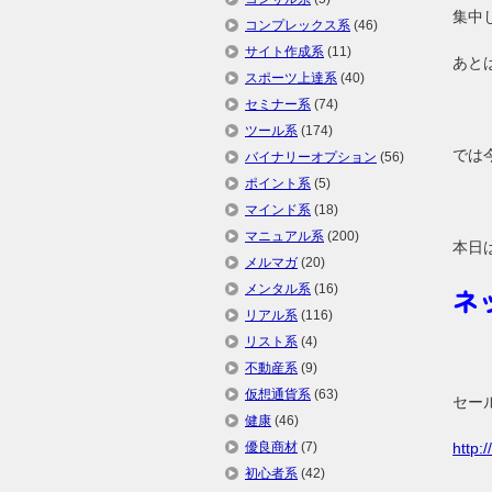
集中
コンプレックス系
(46)
サイト作成系
(11)
あと
スポーツ上達系
(40)
セミナー系
(74)
ツール系
(174)
では
バイナリーオプション
(56)
ポイント系
(5)
マインド系
(18)
マニュアル系
(200)
本日
メルマガ
(20)
メンタル系
(16)
ネ
リアル系
(116)
リスト系
(4)
不動産系
(9)
仮想通貨系
(63)
セー
健康
(46)
優良商材
(7)
http:
初心者系
(42)