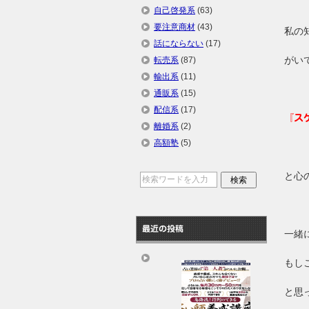
自己啓発系
(63)
要注意商材
(43)
私の
話にならない
(17)
がい
転売系
(87)
輸出系
(11)
通販系
(15)
配信系
(17)
『ス
離婚系
(2)
高額塾
(5)
と心
最近の投稿
一緒
もし
と思