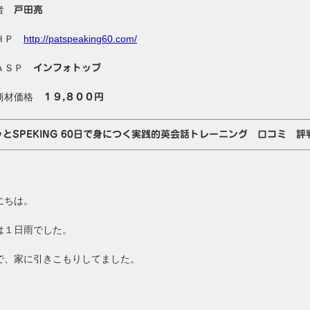
売者
戸田亮
ＨＰ
http://patspeaking60.com/
ＡＳＰ
インフォトップ
商材価格
１９,８００円
ッとSPEKING 60日で身につく実践的英会話トレーニング 口コミ 評
にちは。
は１日雨でした。
で、家に引きこもりしてました。