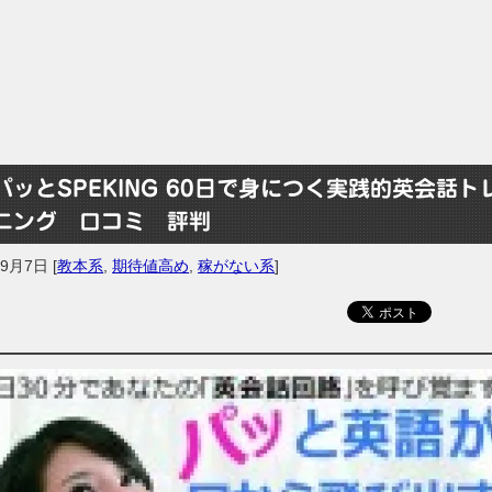
パッとSPEKING 60日で身につく実践的英会話ト
ニング 口コミ 評判
年9月7日
[
教本系
,
期待値高め
,
稼がない系
]