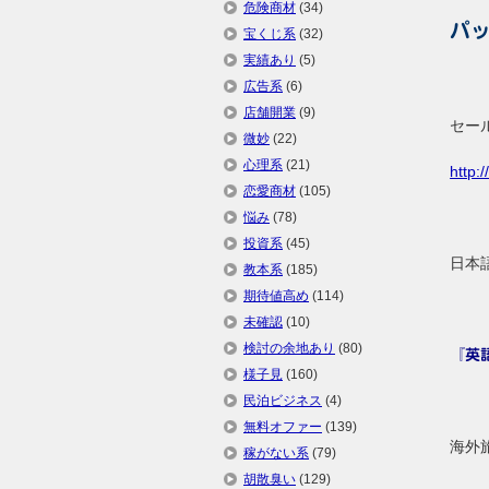
危険商材
(34)
パッ
宝くじ系
(32)
実績あり
(5)
広告系
(6)
店舗開業
(9)
セー
微妙
(22)
心理系
(21)
http:
恋愛商材
(105)
悩み
(78)
投資系
(45)
日本
教本系
(185)
期待値高め
(114)
未確認
(10)
検討の余地あり
(80)
『英
様子見
(160)
民泊ビジネス
(4)
無料オファー
(139)
海外
稼がない系
(79)
胡散臭い
(129)