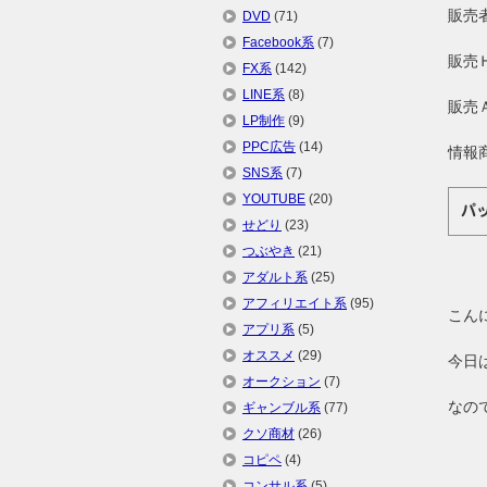
販
DVD
(71)
Facebook系
(7)
販売
FX系
(142)
LINE系
(8)
販売
LP制作
(9)
PPC広告
(14)
情報
SNS系
(7)
YOUTUBE
(20)
パ
せどり
(23)
つぶやき
(21)
アダルト系
(25)
アフィリエイト系
(95)
こん
アプリ系
(5)
オススメ
(29)
今日
オークション
(7)
なの
ギャンブル系
(77)
クソ商材
(26)
コピペ
(4)
コンサル系
(5)