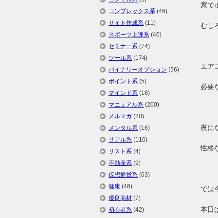
家で
コンプレックス系
(46)
サイト作成系
(11)
むし
スポーツ上達系
(40)
セミナー系
(74)
ツール系
(174)
エア
バイナリーオプション
(56)
ポイント系
(5)
必要
マインド系
(18)
マニュアル系
(200)
メルマガ
(20)
夜に
メンタル系
(16)
リアル系
(116)
性格
リスト系
(4)
不動産系
(9)
仮想通貨系
(63)
健康
(46)
では
優良商材
(7)
本日
初心者系
(42)