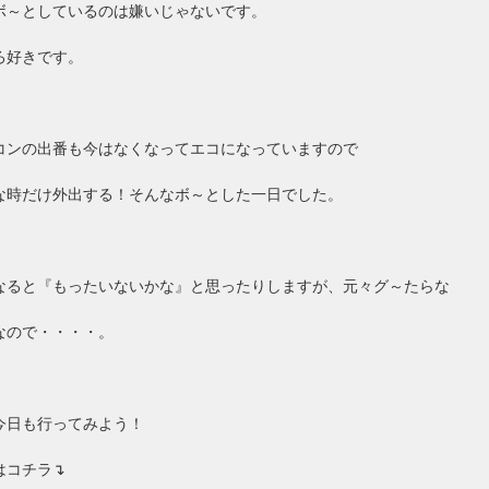
ボ～としているのは嫌いじゃないです。
ろ好きです。
コンの出番も今はなくなってエコになっていますので
な時だけ外出する！そんなボ～とした一日でした。
なると『もったいないかな』と思ったりしますが、元々グ～たらな
なので・・・・。
今日も行ってみよう！
はコチラ↴