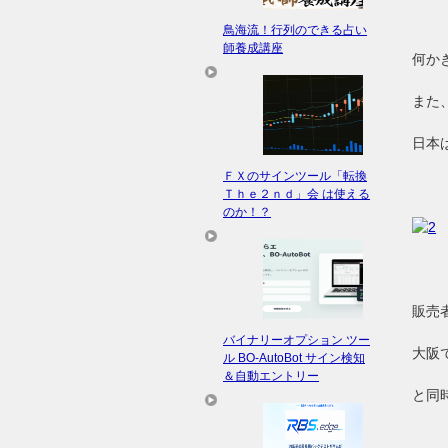
鳥海流！行列のできる占い
師養成講座
何か
また
日本
ＦＸのサインツール「転換
Ｔｈｅ２ｎｄ」会 は使える
のか！？
販売
バイナリーオプション ツー
大阪
ル BO-AutoBot サイン検知
＆自動エントリー
と同