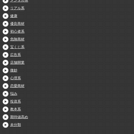
メンタル系
リアル系
健康
優良商材
初心者系
危険商材
宝くじ系
広告系
店舗開業
微妙
心理系
恋愛商材
悩み
投資系
教本系
期待値高め
未分類