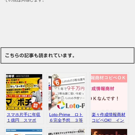
こちらの記事も読まれています。
スマホ片手に年収
Loto-Prime ロト
楽々作成情報商材
１億円 スマポ
６完全予想 ３等
コピペOK! イン
チ 瀧夏彦 本田
当選を目指せ 評
フォプレナー 評
修二 評判 口コ
判 口コミ
判 口コミ