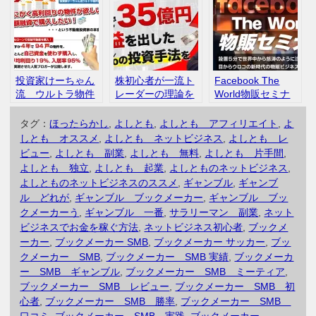
ミ
投資家けーちゃん
株初心者が一流ト
Facebook The
流 ウルトラ物件
レーダーの理論を
World物販セミナ
獲得術 評判 口
身に付けれる 株
ー 宮内としひ
コミ
の大学 生方茂樹
で 評判 口コミ
タグ：
ほったらかし
,
よしとも
,
よしとも アフィリエイト
,
よ
評判 口コミ
しとも オススメ
,
よしとも ネットビジネス
,
よしとも レ
ビュー
,
よしとも 副業
,
よしとも 無料
,
よしとも 片手間
,
よしとも 独立
,
よしとも 起業
,
よしとものネットビジネス
,
よしとものネットビジネスのススメ
,
ギャンブル
,
ギャンブ
ル どれが
,
ギャンブル ブックメーカー
,
ギャンブル ブッ
クメーカーう
,
ギャンブル 一番
,
サラリーマン 副業
,
ネット
ビジネスでお金を稼ぐ方法
,
ネットビジネス初心者
,
ブックメ
ーカー
,
ブックメーカー SMB
,
ブックメーカー サッカー
,
ブッ
クメーカー SMB
,
ブックメーカー SMB 実績
,
ブックメーカ
ー SMB ギャンブル
,
ブックメーカー SMB ミーティア
,
ブックメーカー SMB レビュー
,
ブックメーカー SMB 初
心者
,
ブックメーカー SMB 勝率
,
ブックメーカー SMB