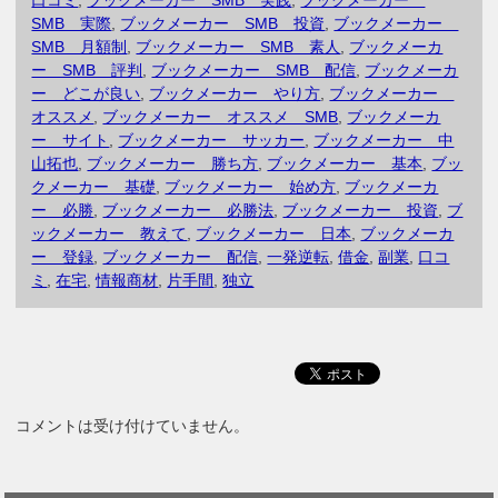
口コミ
,
ブックメーカー SMB 実践
,
ブックメーカー
SMB 実際
,
ブックメーカー SMB 投資
,
ブックメーカー
SMB 月額制
,
ブックメーカー SMB 素人
,
ブックメーカ
ー SMB 評判
,
ブックメーカー SMB 配信
,
ブックメーカ
ー どこが良い
,
ブックメーカー やり方
,
ブックメーカー
オススメ
,
ブックメーカー オススメ SMB
,
ブックメーカ
ー サイト
,
ブックメーカー サッカー
,
ブックメーカー 中
山拓也
,
ブックメーカー 勝ち方
,
ブックメーカー 基本
,
ブッ
クメーカー 基礎
,
ブックメーカー 始め方
,
ブックメーカ
ー 必勝
,
ブックメーカー 必勝法
,
ブックメーカー 投資
,
ブ
ックメーカー 教えて
,
ブックメーカー 日本
,
ブックメーカ
ー 登録
,
ブックメーカー 配信
,
一発逆転
,
借金
,
副業
,
口コ
ミ
,
在宅
,
情報商材
,
片手間
,
独立
コメントは受け付けていません。