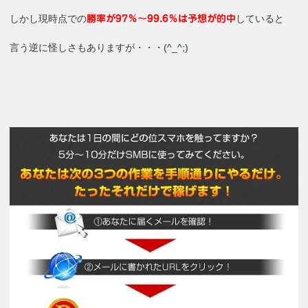
しかし現時点での
していると
勝率が97％～99.6％は予想が的中
言う逆に怪しさもありますが・・・(^_^;)