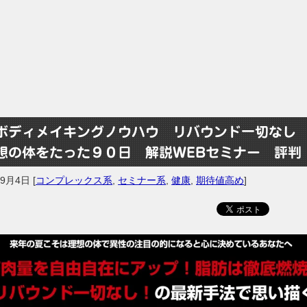
ボディメイキングノウハウ リバウンド一切なし
想の体をたった９０日 解説WEBセミナー 評判
年9月4日
[
コンプレックス系
,
セミナー系
,
健康
,
期待値高め
]