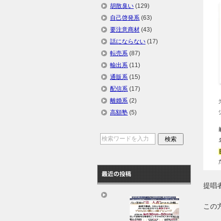
胡散臭い
(129)
自己啓発系
(63)
要注意商材
(43)
話にならない
(17)
転売系
(87)
輸出系
(11)
通販系
(15)
配信系
(17)
離婚系
(2)
高額塾
(5)
最近の投稿
提唱
この