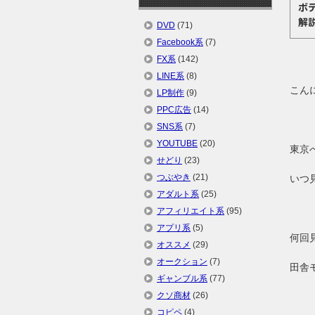
ボ
解
DVD
(71)
Facebook系
(7)
FX系
(142)
LINE系
(8)
こん
LP制作
(9)
PPC広告
(14)
SNS系
(7)
YOUTUBE
(20)
東京
せどり
(23)
つぶやき
(21)
いつ
アダルト系
(25)
アフィリエイト系
(95)
アプリ系
(5)
何回
オススメ
(29)
オークション
(7)
田舎
ギャンブル系
(77)
クソ商材
(26)
コピペ
(4)