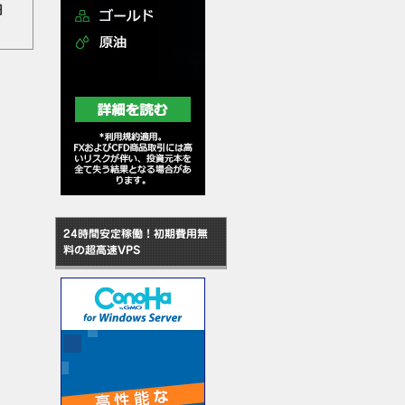
０日
24時間安定稼働！初期費用無
料の超高速VPS