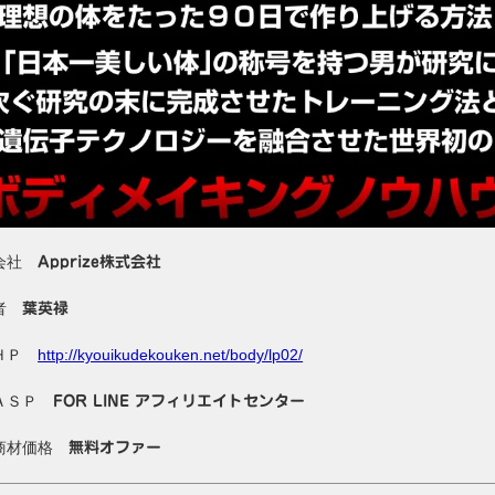
会社
Apprize株式会社
唱者
葉英禄
ＨＰ
http://kyouikudekouken.net/body/lp02/
ＡＳＰ
FOR LINE アフィリエイトセンター
商材価格
無料オファー