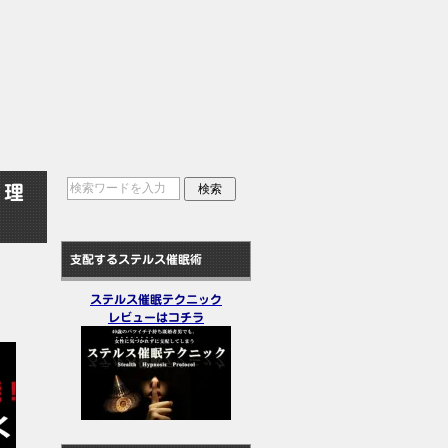
 理
支配するステルス催眠術
ステルス催眠テクニック
レビューはコチラ