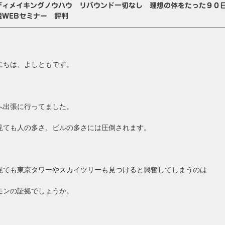
ディメイキングノウハウ リバウンド一切なし 理想の体をたった９
説WEBセミナー 評判
にちは、よしともです。
へ出張に行ってました。
見ても人の多さ、ビルの多さには圧倒されます。
見ても東京タワーやスカイツリーも見つけると興奮してしまうのは
モンの証拠でしょうか。