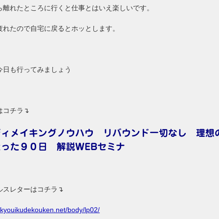
ら離れたところに行くと仕事とはいえ楽しいです。
疲れたので自宅に戻るとホッとします。
今日も行ってみましょう
はコチラ↴
ディメイキングノウハウ リバウンド一切なし 理想
たった９０日 解説WEBセミナ
ルスレターはコチラ↴
//kyouikudekouken.net/body/lp02/