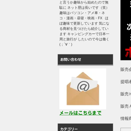
と言うか趣味から始めたので無
駄に ネット歴は長いです（笑）
趣味はパソコン・アメ車・ネ
コ・漫画・昼寝・映画・FX ほ
ぼ趣味で更新しています 気にな
る商材を見つけたら紹介してい
ます キャンピングカーで日本一
周と旅行が したいので今は働く
(；´∀｀)
お問い合わせ
販売
提
販売
販売
メールはこちらまで
情報
カテゴリー