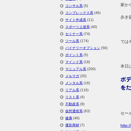
家か
コンサル系
(5)
コンプレックス系
(46)
歩き
サイト作成系
(11)
スポーツ上達系
(40)
セミナー系
(74)
ツール系
(174)
では
バイナリーオプション
(56)
ポイント系
(5)
マインド系
(18)
本日
マニュアル系
(200)
メルマガ
(20)
ボ
メンタル系
(16)
を
リアル系
(116)
リスト系
(4)
不動産系
(9)
仮想通貨系
(63)
セー
健康
(46)
優良商材
(7)
http: