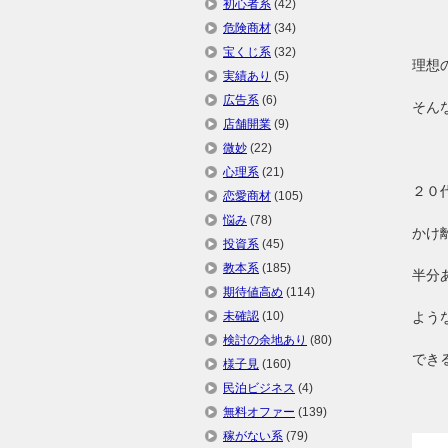
初心者系
(42)
危険商材
(34)
宝くじ系
(32)
理想
実績あり
(5)
広告系
(6)
そん
店舗開業
(9)
微妙
(22)
心理系
(21)
２０
恋愛商材
(105)
悩み
(78)
かけ
投資系
(45)
教本系
(185)
半分
期待値高め
(114)
未確認
(10)
よう
検討の余地あり
(80)
でき
様子見
(160)
民泊ビジネス
(4)
無料オファー
(139)
稼がない系
(79)