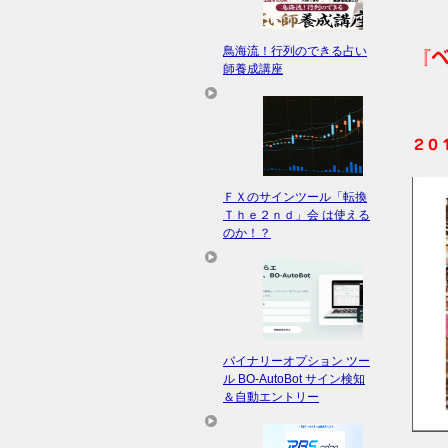
鳥海流！行列のできる占い
『
師養成講座
２０
ＦＸのサインツール「転換
Ｔｈｅ２ｎｄ」会 は使える
のか！？
バイナリーオプション ツー
ル BO-AutoBot サイン検知
＆自動エントリー