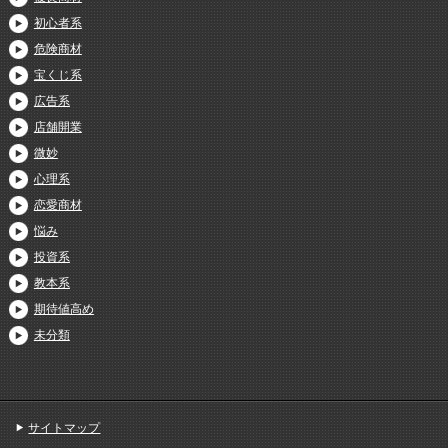
初心者系
危険商材
宝くじ系
広告系
店舗開業
微妙
心理系
恋愛商材
悩み
投資系
教本系
期待値高め
未分類
サイトマップ