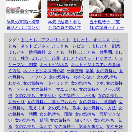
す 評判 口コミ
浮気の真実は携帯
本気で結婚！非モ
五十嵐玲子 “究
電話とパソコンが
テ男の為の婚活マ
極”の復縁セミナー
教えてくれる！
ニュアル 新井ひ
「拒否」「絶縁宣
IT浮気調査完全マ
とみ 評判 口コ
言」「ストーカー
タグ：
よしとも アフィリエイト
,
よしとも オススメ
,
よし
ニュアル 評判 口
ミ
警告」からの復活
とも ネットビジネス
,
よしとも レビュー
,
よしとも 副業
,
コミ
愛 評判 口コミ
よしとも 情報商材
,
よしとも 無料
,
よしとも 片手間
,
よし
とも 独立
,
よしとも 起業
,
よしとものネットビジネス
,
サラ
リーマン 副業
,
ネットビジネス
,
ネットビジネスでお金を稼
ぐ方法
,
ネットビジネス初心者
,
一発逆転
,
副業
,
女の気持ち
,
女
の気持ち ノウハウ
,
女の気持ち わからない
,
女の気持ち
わかる
,
女の気持ち タイミング
,
女の気持ち ツボ
,
女の気持
ち デート
,
女の気持ち マニュアル
,
女の気持ち メール返
信
,
女の気持ち モテない
,
女の気持ち レベル
,
女の気持ち
丸分かり
,
女の気持ち 喜んでもらう
,
女の気持ち 意図的
,
女
の気持ち 教えます
,
女の気持ち 教本
,
女の気持ち 方法
,
女
の気持ち 時間
,
女の気持ち 段階
,
女の気持ち 理解できな
い
,
女の気持ち 疑問
,
女の気持ち 知りたい
,
女の気持ち 知
る
,
女の気持ち 落とす
,
女の気持ち 返事が来ない
,
女性を好