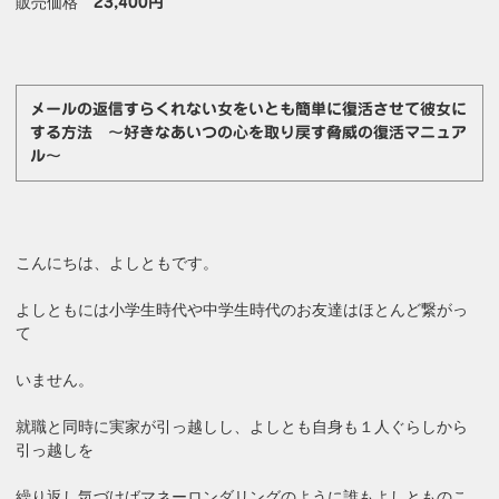
販売価格
23,400円
メールの返信すらくれない女をいとも簡単に復活させて彼女に
する方法 ～好きなあいつの心を取り戻す脅威の復活マニュア
ル～
こんにちは、よしともです。
よしともには小学生時代や中学生時代のお友達はほとんど繋がっ
て
いません。
就職と同時に実家が引っ越しし、よしとも自身も１人ぐらしから
引っ越しを
繰り返し気づけばマネーロンダリングのように誰もよしとものこ