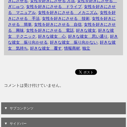
きにさせる
,
女性を好きにさせる 方法
,
女性を好きにさせる
ぎじゅつ
,
女性を好きにさせる ドライブ
,
女性を好きにさせ
る マニュアル
,
女性を好きにさせる メカニズム
,
女性を好
きにさせる 手法
,
女性を好きにさせる 技術
,
女性を好きに
させる 簡単
,
女性を好きにさせる 自信
,
女性を好きにさせ
る 興味
,
女性を好きにさせる 電話
,
好きな彼女
,
好きな彼
女 テクニック
,
好きな彼女 心
,
好きな彼女 思い通り
,
好き
な彼女 振り向かせる
,
好きな彼女 振り向かない
,
好きな彼
女 気持ち
,
好きな彼女 覆す
,
情報商材
,
独立
コメントは受け付けていません。
サブコンテンツ
サイドバー