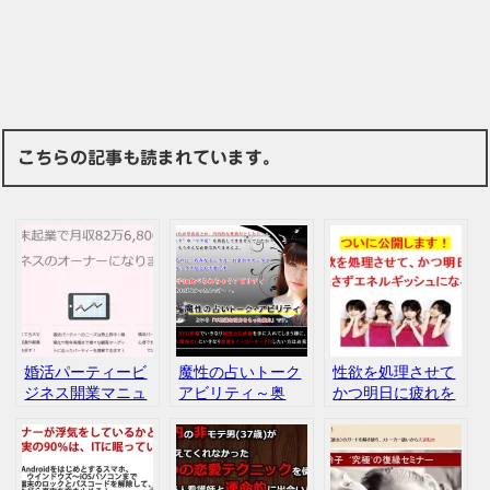
こちらの記事も読まれています。
婚活パーティービ
魔性の占いトーク
性欲を処理させて
ジネス開業マニュ
アビリティ～奥
かつ明日に疲れを
アル 新井ひとみ
手・草食系男子が
残さずエネルギッ
評判 口コミ
女子に食べられち
シュになる方法
ゃう技術～ 瀬名
晴太 佐藤ともや