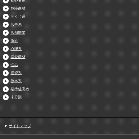
初心者系
危険商材
宝くじ系
広告系
店舗開業
微妙
心理系
恋愛商材
悩み
投資系
教本系
期待値高め
未分類
サイトマップ