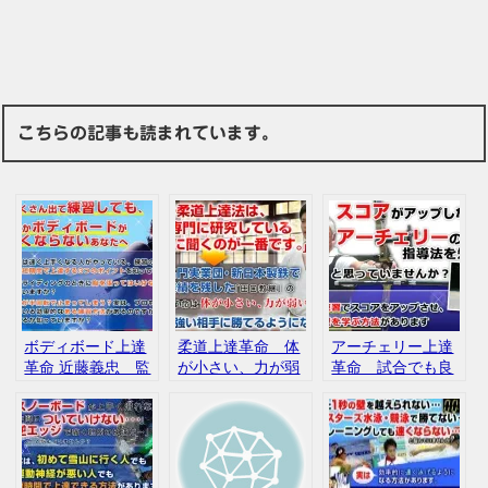
こちらの記事も読まれています。
ボディボード上達
柔道上達革命 体
アーチェリー上達
革命 近藤義忠 監
が小さい、力が弱
革命 試合でも良
修 DVD2枚組
い子供でも勝てる
い点数を打てるよ
評判 口コミ
上達法 DVD2枚
うになる効率的練
組 田口教継
習法 【元・慶應
義塾大学 洋弓部
監督 佐藤達也 監