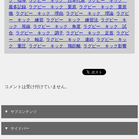
ク 指導
,
ラグビー キック 日本代表
,
ラグビー キック
最多記録
,
ラグビー キック 栗原
,
ラグビー キック 栗原
徹
,
ラグビー キック 理由
,
ラグビー キック 理論
,
ラグビ
ー キック 練習
,
ラグビー キック 練習法
,
ラグビー キ
ック 視線
,
ラグビー キック 角度
,
ラグビー キック 試
合
,
ラグビー キック 調子
,
ラグビー キック 足首
,
ラグビ
ー キック 軸足
,
ラグビー キック 連続
,
ラグビー キッ
ク 重圧
,
ラグビー キック 飛距離
,
ラグビー キック影響
コメントは受け付けていません。
サブコンテンツ
サイドバー