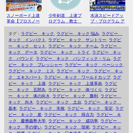
修】DVD2枚組
スノーボード上達
少年剣道 上達プ
水泳スピードアッ
革命【プロスノー
ログラム 教士
プ・プログラム ア
ボーダー松本佳之
八段 菅野豪 監
テネ五輪代表 森
監修】 DVD2枚組
修 DVD2枚組
隆弘 DVD2枚
タグ：
ラグビー キック
,
ラグビー キック 悩み
,
ラグビー
松本佳之 評判
インフォトップ
組 監修 返金保
キック インパクト
,
ラグビー キック サントリー
,
ラグビ
口コミ
評判 口コミ
障 評判 口コミ
ー キック セット
,
ラグビー キック チーム
,
ラグビー
キック データ
,
ラグビー キック トライ
,
ラグビー キッ
ク バウンド
,
ラグビー キック パシフィック・リム
,
ラグ
ビー キック プレッシャー
,
ラグビー キック ベーシック
,
ラグビー キック ミス
,
ラグビー キック ラグビー キッ
ク エキスパート
,
ラグビー キック ワールドカップ
,
ラグ
ビー キック 上達
,
ラグビー キック 上達革命
,
ラグビ
ー キック 五郎丸
,
ラグビー キック 体づくり
,
ラグビ
ー キック 体の向き
,
ラグビー キック 勝利
,
ラグビー
キック 向き
,
ラグビー キック 土台
,
ラグビー キック
基本
,
ラグビー キック 失敗
,
ラグビー キック 安定
,
ラグ
ビー キック 差
,
ラグビー キック 得点力
,
ラグビー キ
ック 慶應義塾大学
,
ラグビー キック 成功率
,
ラグビー
キック 手の使い
,
ラグビー キック 技術
,
ラグビー キッ