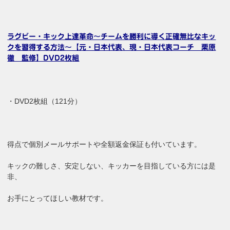
ラグビー・キック上達革命～チームを勝利に導く正確無比なキッ
クを習得する方法～【元・日本代表、現・日本代表コーチ 栗原
徹 監修】DVD2枚組
・DVD2枚組（121分）
得点で個別メールサポートや全額返金保証も付いています。
キックの難しさ、安定しない、キッカーを目指している方には是
非、
お手にとってほしい教材です。