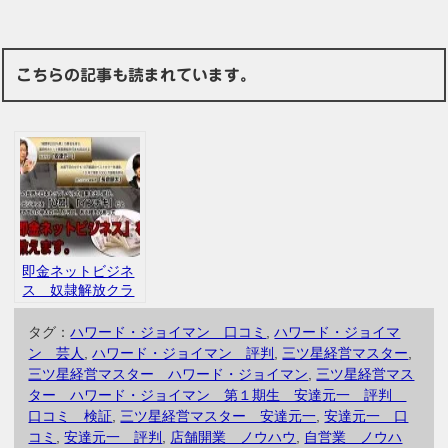
こちらの記事も読まれています。
即金ネットビジネ
ス 奴隷解放クラ
ブ 第３期 安達
元一 永倉顕太
タグ：
ハワード・ジョイマン 口コミ
,
ハワード・ジョイマ
口コミ 評判
ン 芸人
,
ハワード・ジョイマン 評判
,
三ツ星経営マスター
,
三ツ星経営マスター ハワード・ジョイマン
,
三ツ星経営マス
ター ハワード・ジョイマン 第１期生 安達元一 評判
口コミ 検証
,
三ツ星経営マスター 安達元一
,
安達元一 口
コミ
,
安達元一 評判
,
店舗開業 ノウハウ
,
自営業 ノウハ