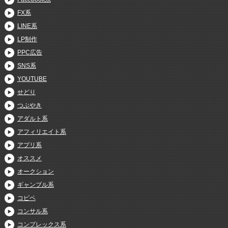
FX系
LINE系
LP制作
PPC広告
SNS系
YOUTUBE
せどり
つぶやき
アダルト系
アフィリエイト系
アプリ系
オススメ
オークション
ギャンブル系
コピペ
コンサル系
コンプレックス系