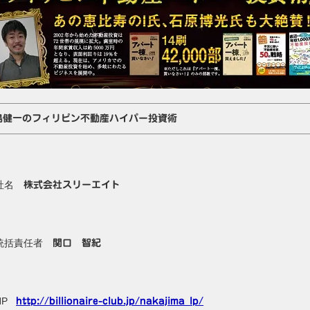
島健一のフィリピン不動産ハイパー投資術
社名
株式会社スリーエイト
統括責任者
関口 智紀
HP
http://billionaire-club.jp/nakajima_lp/