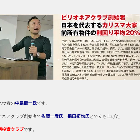
ハウ者の
です。
中島健一氏
オネアクラブ創始者で
、
とで立ち上げた
佐藤一彦氏
椙田拓也氏
です。
制投資クラブ