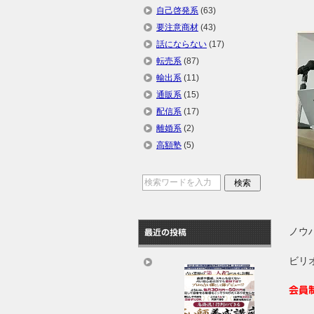
自己啓発系
(63)
要注意商材
(43)
話にならない
(17)
転売系
(87)
輸出系
(11)
通販系
(15)
配信系
(17)
離婚系
(2)
高額塾
(5)
ノウ
最近の投稿
ビリ
会員