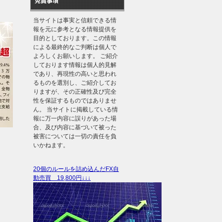
免責事項
当サイトは事実と信頼できる情
報を元に参考となる情報提供を
目的としております。この情報
による最終的なご判断は個人で
よろしくお願いします。 ご紹介
しております情報は個人的見解
であり、再現性の高いと思われ
るものを選別し、ご紹介してお
りますが、その正確性及び完全
性を保証するものではありませ
ん。 当サイトに掲載している情
報に万一内容に誤りがあった場
合、及び内容に基づいて被った
被害については一切の責任を負
いかねます。
20個のルールを詰め込んだFX自
動売買 19,800円↓↓↓