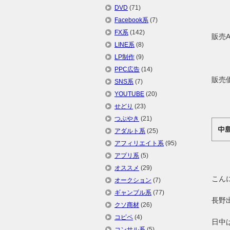
DVD
(71)
Facebook系
(7)
FX系
(142)
販売
LINE系
(8)
LP制作
(9)
PPC広告
(14)
販売
SNS系
(7)
YOUTUBE
(20)
せどり
(23)
つぶやき
(21)
中
アダルト系
(25)
アフィリエイト系
(95)
アプリ系
(5)
オススメ
(29)
こん
オークション
(7)
ギャンブル系
(77)
長野
クソ商材
(26)
コピペ
(4)
日中
コンサル系
(5)