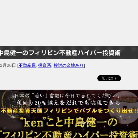
中島健一のフィリピン不動産ハイパー投資術
年3月26日
[
不動産系
,
投資系
,
検討の余地あり
]