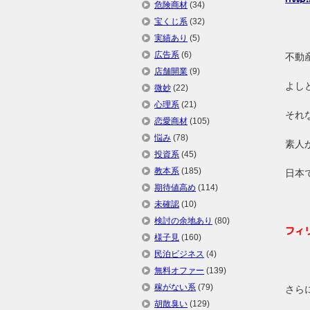
危険商材
(34)
宝くじ系
(32)
実績あり
(5)
広告系
(6)
不動
店舗開業
(9)
よし
微妙
(22)
心理系
(21)
それ
恋愛商材
(105)
悩み
(78)
素人
投資系
(45)
教本系
(185)
日本
期待値高め
(114)
未確認
(10)
検討の余地あり
(80)
フィ
様子見
(160)
民泊ビジネス
(4)
無料オファー
(139)
稼がない系
(79)
さら
胡散臭い
(129)