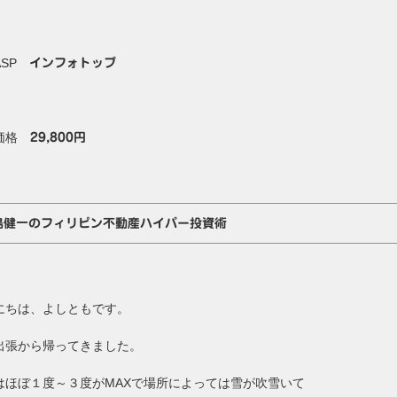
ASP
インフォトップ
価格
29,800円
島健一のフィリピン不動産ハイパー投資術
にちは、よしともです。
出張から帰ってきました。
はほぼ１度～３度がMAXで場所によっては雪が吹雪いて