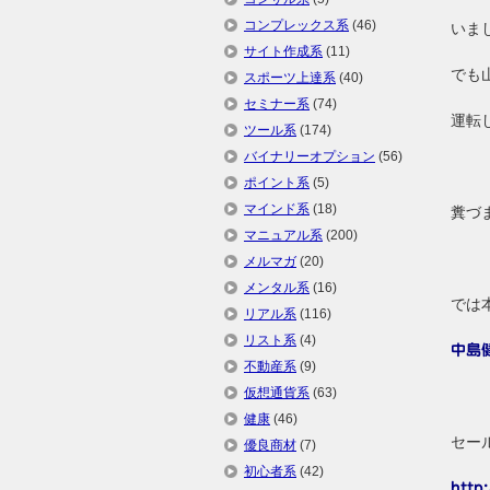
コンプレックス系
(46)
いま
サイト作成系
(11)
でも
スポーツ上達系
(40)
セミナー系
(74)
運転し
ツール系
(174)
バイナリーオプション
(56)
ポイント系
(5)
マインド系
(18)
糞づ
マニュアル系
(200)
メルマガ
(20)
メンタル系
(16)
では
リアル系
(116)
リスト系
(4)
中島
不動産系
(9)
仮想通貨系
(63)
健康
(46)
セー
優良商材
(7)
初心者系
(42)
http: