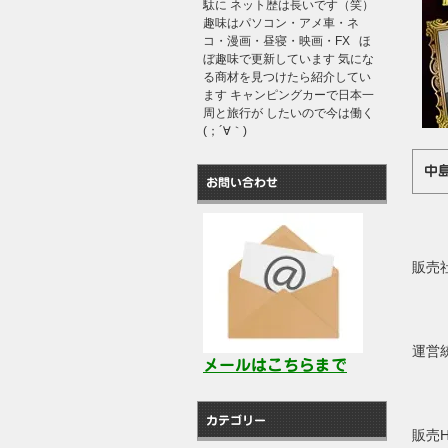
駄に ネット歴は長いです（笑）
趣味はパソコン・アメ車・ネ
コ・漫画・昼寝・映画・FX ほ
ぼ趣味で更新しています 気にな
る商材を見つけたら紹介してい
ます キャンピングカーで日本一
周と旅行が したいので今は働く
(；´∀｀)
中
お問い合わせ
販売
運営
メールはこちらまで
カテゴリー
販売