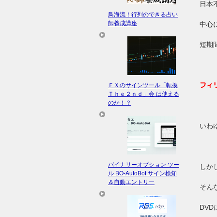
日本
鳥海流！行列のできる占い
師養成講座
中心
短期
フィ
ＦＸのサインツール「転換
Ｔｈｅ２ｎｄ」会 は使える
のか！？
いわ
バイナリーオプション ツー
しか
ル BO-AutoBot サイン検知
＆自動エントリー
そん
DV