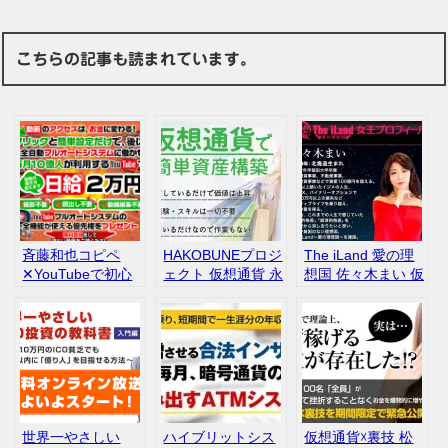
こちらの記事も読まれています。
斉藤和也コピペ
HAKOBUNEプロジ
The iLand 愛の理
✕YouTubeで初心
ェクト 仮想通貨 永
想国 佐々木まい 仮
者でも日給２万円
井翔 小桜唯 口コミ
想通貨
レビュー
世界一やさしい
ハイブリットシス
仮想通貨☓裏技 松