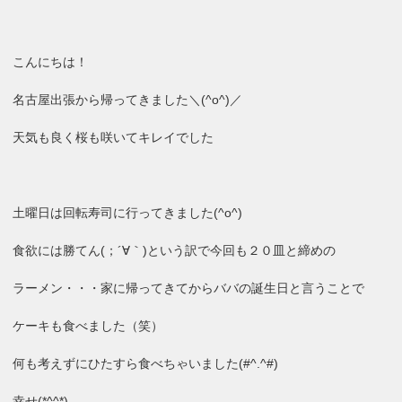
こんにちは！
名古屋出張から帰ってきました＼(^o^)／
天気も良く桜も咲いてキレイでした
土曜日は回転寿司に行ってきました(^o^)
食欲には勝てん(；´∀｀)という訳で今回も２０皿と締めの
ラーメン・・・家に帰ってきてからババの誕生日と言うことで
ケーキも食べました（笑）
何も考えずにひたすら食べちゃいました(#^.^#)
幸せ(*^^*)