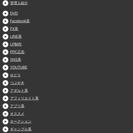
管理人紹介
DVD
Facebook系
FX系
LINE系
LP制作
PPC広告
SNS系
YOUTUBE
せどり
つぶやき
アダルト系
アフィリエイト系
アプリ系
オススメ
オークション
ギャンブル系