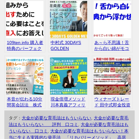
109ten.info 購入者
中村式 30DAYS
あ～ら不思議！舌
特典のパーフェク
GOLDEN
から白い綿がモコ
ト配布ツール １４
METHOD 中村忠
モコ 臭～い舌苔を
日間お試しライセ
義 バイナリーオ
奥から浮かせて一
ンス
プション コーチ
掃 舌苔口臭解消法
プログラム 評
評判 口コミ 悩み
判 口コミ
本音が伝わる10分
現金倍増メソッド
ウィナーズトレー
間英会話法 株式
川本真義アフィリ
ド 田中式即金投資
会社ビッグオー
エイトセンター 評
術 初心者 評判
小池真由美 評
判 口コミ
タグ：
大金が必要な育毛法はもういらない
,
大金が必要な育毛
判 口コミ
法はもういらない 評判 口コミ
,
大金が必要な育毛法はも
ういらない 口コミ
,
大金が必要な育毛法はもういらない！本
当に生える実践的な発毛法 「リカバリーメソッド」 高居