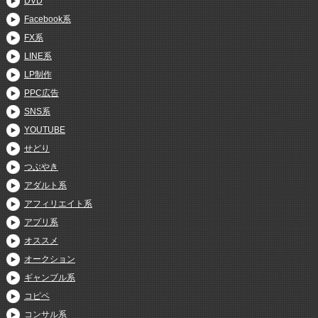
DVD
Facebook系
FX系
LINE系
LP制作
PPC広告
SNS系
YOUTUBE
せどり
つぶやき
アダルト系
アフィリエイト系
アプリ系
オススメ
オークション
ギャンブル系
コピペ
コンサル系