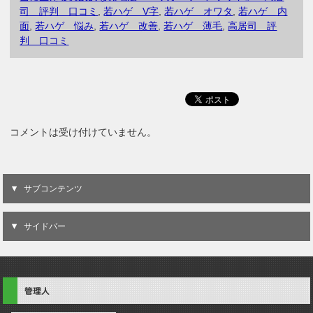
司 評判 口コミ
,
若ハゲ V字
,
若ハゲ オワタ
,
若ハゲ 内
面
,
若ハゲ 悩み
,
若ハゲ 改善
,
若ハゲ 薄毛
,
高居司 評
判 口コミ
コメントは受け付けていません。
サブコンテンツ
サイドバー
管理人