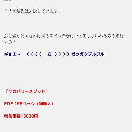
そう高居氏は力説しています。
少し髪が薄くなればあるスイッチがはいってしまいみるみる進行
する！
ギョエ〜 （（（（; ゚Д゚））））ガクガクブルブル
「リカバリーメゾット」
PDF 155ページ（図解入）
特別価格15800円