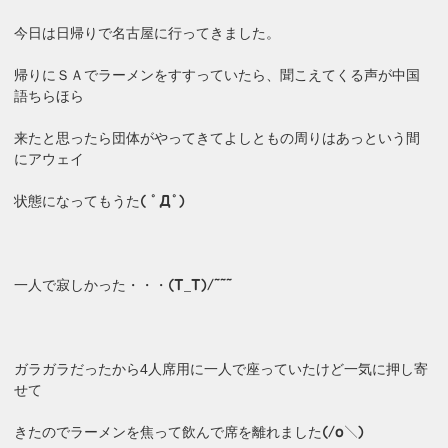
今日は日帰りで名古屋に行ってきました。
帰りにＳＡでラーメンをすすっていたら、聞こえてくる声が中国
語ちらほら
来たと思ったら団体がやってきてよしともの周りはあっという間
にアウェイ
状態になってもうた
( ﾟДﾟ)
一人で寂しかった・・・
(T_T)/~~~
ガラガラだったから4人席用に一人で座っていたけど一気に押し寄
せて
きたのでラーメンを焦って飲んで席を離れました
(/o＼)