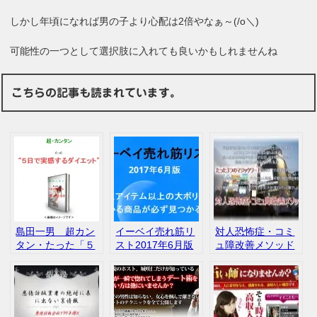
しかし年頃になれば男の子より心配は2倍やなぁ～(/o＼)
可能性の一つとして選択肢に入れても良いかもしれませんね
こちらの記事も読まれています。
島田一男 超カン
イーベイ売れ筋リ
対人恐怖症・コミ
タン・たった「５
スト2017年6月版
ュ障改善メソッド
日で実感するダイ
平井達也 インフ
佐々木龍一
エット」 インフ
ォカート 評判
3Media Marketing
ォカート 口コ
口コミ
株式会社 インフ
ミ レビュー
ォカート 評判
口コミ