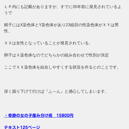
ＬＰ内にも記載がありますが、すでに35年前に発見されているよ
うで
精子にはX染色体とY染色体があり23組目の性染色体がＸＹは男
性、
ＸＸは女性となっていることが発見されている。
卵子はＸ染色体なのでどちらかの組み合わせで性別が決定
ここでＸＸ染色体を結合しやすくする状況を作るとのことです。
深く掘り下げて行けば『ふ～ん』と感心してしまいます。
・奇跡の女の子産み分け術 15800円
テキスト125ページ