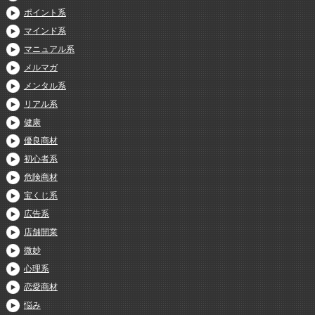
ポイント系
マインド系
マニュアル系
メルマガ
メンタル系
リアル系
健康
優良商材
初心者系
危険商材
宝くじ系
広告系
店舗開業
微妙
心理系
恋愛商材
悩み