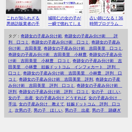
これが知られざる
城咲仁の女の子が
占い師になる！36
悪徳訪販業者の手
一瞬で惚れてしま
時間プログラム
口だ 藤元洋一 イ
うデート術 インフ
岡野恭子 インフ
ンフォカート 口
ォカート 評判
ォカート 評判
タグ：
奇跡女の子産み分け術
,
奇跡女の子産み分け術 評
コミ 評判
口コミ
口コミ
判 口コミ
,
奇跡女の子産み分け術 口コミ
,
奇跡女の子産み
分け術 吉田美里
,
奇跡女の子産み分け術 吉田美里 口コミ
,
奇跡女の子産み分け術 吉田美里 小林豊
,
奇跡女の子産み分
け術 吉田美里 小林豊 口コミ
,
奇跡女の子産み分け術 吉
田美里 小林豊 妊娠ドットコム インフォカート 評判
口コミ
,
奇跡女の子産み分け術 吉田美里 小林豊 評判 口
コミ
,
奇跡女の子産み分け術 吉田美里 評判
,
奇跡女の子産
み分け術 吉田美里 評判 口コミ
,
奇跡女の子産み分け術
評判
,
奇跡女の子産み分け術 評判 口コミ
,
女の子 ほしい
,
女の子 出産
,
女の子産み分け どうすれば
,
女の子産み分け
手法
,
女の子産み分け 教えて
,
妊娠ドットコム 評判 口コ
ミ
,
次男の子
,
男の子 ほしい
,
男の子 出産
,
男の子 跡継ぎ