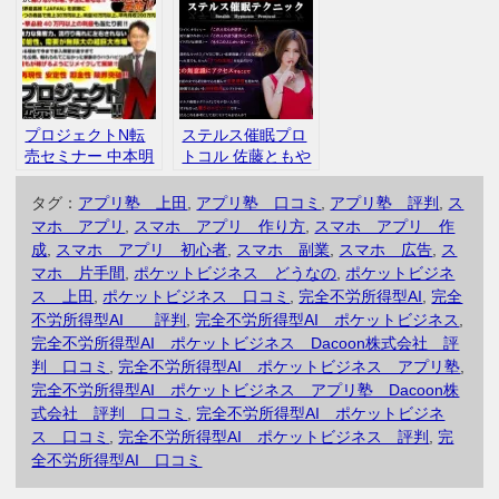
口コミ
コミ 評判
ー 中本明宣 評
判 口コミ
プロジェクトN転
ステルス催眠プロ
売セミナー 中本明
トコル 佐藤ともや
宣 本当に稼げるの
す インフォトッ
か 口コミ 評判
プ 再アップ 評
タグ：
アプリ塾 上田
,
アプリ塾 口コミ
,
アプリ塾 評判
,
ス
判 口コミ
マホ アプリ
,
スマホ アプリ 作り方
,
スマホ アプリ 作
成
,
スマホ アプリ 初心者
,
スマホ 副業
,
スマホ 広告
,
ス
マホ 片手間
,
ポケットビジネス どうなの
,
ポケットビジネ
ス 上田
,
ポケットビジネス 口コミ
,
完全不労所得型AI
,
完全
不労所得型AI 評判
,
完全不労所得型AI ポケットビジネス
,
完全不労所得型AI ポケットビジネス Dacoon株式会社 評
判 口コミ
,
完全不労所得型AI ポケットビジネス アプリ塾
,
完全不労所得型AI ポケットビジネス アプリ塾 Dacoon株
式会社 評判 口コミ
,
完全不労所得型AI ポケットビジネ
ス 口コミ
,
完全不労所得型AI ポケットビジネス 評判
,
完
全不労所得型AI 口コミ