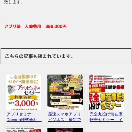
致します。
アプリ塾 入塾費用 398,000円
こちらの記事も読まれています。
アプリセミナー
最速スマホアプリ
完全丸投げ無在庫
Dacoon株式会社
ビジネス 最短で
転売セミナー イ
上田幸司 スマー
日給２万円を稼
ンプレスタアフィ
トフォン 評判
ぐ 上田幸司 口
リエイトセンタ