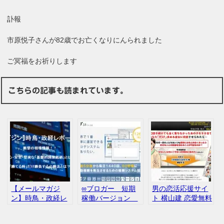
訃報
市原悦子さんが82歳でお亡くなりにんられました
ご冥福をお祈りします
こちらの記事も読まれています。
【メールマガジ
∞ブロガー 短期
男の恋活応援サイ
ン】時鳥・政経レ
稼働バージョン
ト 横山建 恋愛無料
ポート「天の時」
自動報酬 口コ
講座 評判
ミ 評判