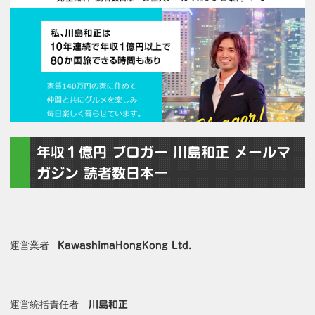
年収１億円 ブロガー 川島和正 メールマ
ガジン 読者数日本一
運営業者
KawashimaHongKong Ltd.
運営統括責任者
川島和正