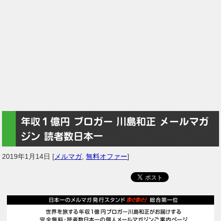
年収１億円 ブロガー 川島和正 メールマガ
ジン 読者数日本一
2019年1月14日
[
メルマガ
,
無料オファー
]