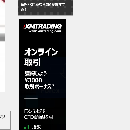
海外FX口座ならXMがおすす
め！
るツ