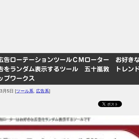
広告ローテーションツールＣＭローター お好き
告をランダム表示するツール 五十嵐敦 トレン
ップワークス
年3月5日
[
ツール系
,
広告系
]