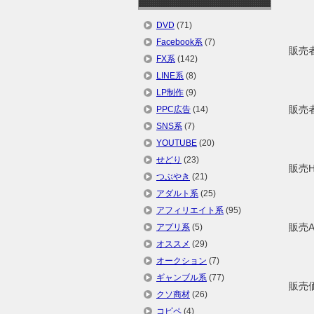
DVD
(71)
Facebook系
(7)
販
FX系
(142)
LINE系
(8)
LP制作
(9)
販
PPC広告
(14)
SNS系
(7)
YOUTUBE
(20)
せどり
(23)
販売
つぶやき
(21)
アダルト系
(25)
アフィリエイト系
(95)
販売
アプリ系
(5)
オススメ
(29)
オークション
(7)
ギャンブル系
(77)
販
クソ商材
(26)
コピペ
(4)