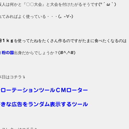
阪人は何かと『〇〇大会』と大会を付けたがるそうです
(*´ω｀)
れてみればよく使っている・・・
(。-∀-)
を使ってたねをたくさん作るのですがたまに食べたくなるのは
粉１ｋｇ
り
出身だからでしょうか？
粉の国
(#^.^#)
本日はコチラ↴
告ローテーションツールＣＭローター
好きな広告をランダム表示するツール