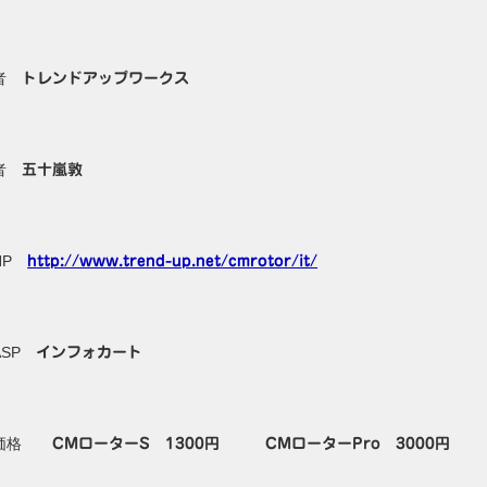
売者
トレンドアップワークス
売者
五十嵐敦
HP
http://www.trend-up.net/cmrotor/it/
ASP
インフォカート
売価格
CMローターS 1300円
CMローターPro 3000円