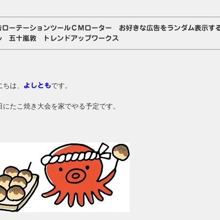
告ローテーションツールＣＭローター お好きな広告をランダム表示す
ル 五十嵐敦 トレンドアップワークス
にちは、
です。
よしとも
日にたこ焼き大会を家でやる予定です。