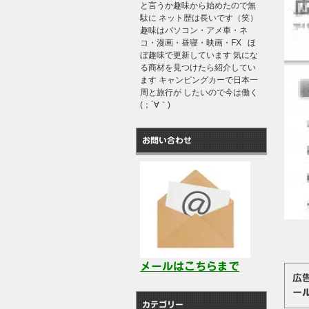
と言うか趣味から始めたので無
駄に ネット歴は長いです（笑）
趣味はパソコン・アメ車・ネ
コ・漫画・昼寝・映画・FX ほ
ぼ趣味で更新しています 気にな
る商材を見つけたら紹介してい
ます キャンピングカーで日本一
周と旅行が したいので今は働く
(；´∀｀)
お問い合わせ
メールはこちらまで
広
ー
カテゴリー