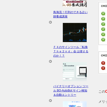
鳥海流！行列のできる占い
師養成講座
ＦＸのサインツール「転換
Ｔｈｅ２ｎｄ」会 は使える
のか！？
バイナリーオプション ツー
ル BO-AutoBot サイン検知
この
＆自動エントリー
メリ