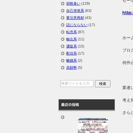
セー
胡散臭い
(129)
自己啓発系
(63)
http
要注意商材
(43)
話にならない
(17)
転売系
(87)
ホー
輸出系
(11)
通販系
(15)
ブロ
配信系
(17)
離婚系
(2)
何件
高額塾
(5)
業者
考え
最近の投稿
さら