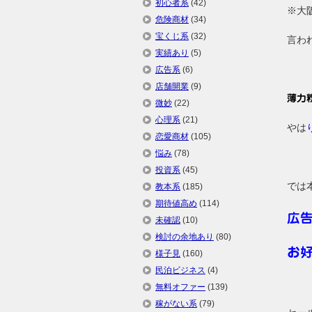
初心者系
(42)
※大
危険商材
(34)
宝くじ系
(32)
言わ
実績あり
(5)
広告系
(6)
店舗開業
(9)
薄力
微妙
(22)
心理系
(21)
やは
恋愛商材
(105)
悩み
(78)
投資系
(45)
では
教本系
(185)
期待値高め
(114)
広
未確認
(10)
検討の余地あり
(80)
お
様子見
(160)
民泊ビジネス
(4)
無料オファー
(139)
稼がない系
(79)