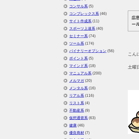
コンサル系
(5)
コンプレックス系
(46)
広
サイト作成系
(11)
ー
スポーツ上達系
(40)
セミナー系
(74)
ツール系
(174)
バイナリーオプション
(56)
こん
ポイント系
(5)
マインド系
(18)
土曜
マニュアル系
(200)
メルマガ
(20)
メンタル系
(16)
リアル系
(116)
リスト系
(4)
不動産系
(9)
仮想通貨系
(63)
健康
(46)
優良商材
(7)