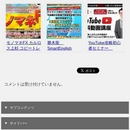
法 プロ心理カウン
転売 Amazon
なたの人生を明る
セラー 桑島隆二 イ
Yahoo! メルカリ
く変える会話術
ンフォトップ 別
居 原因
モノマネFX カルロ
勝木龍
YouTube攻略初心
ス上杉 コピートレ
SmartEnglish
者セミナー
ード 口コミ レビュ
Nao 評判 口コ
ー
ミ
コメントは受け付けていません。
サブコンテンツ
サイドバー