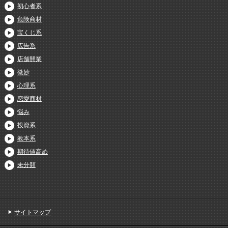
初心者系
危険商材
宝くじ系
広告系
店舗開業
微妙
心理系
恋愛商材
悩み
投資系
教本系
期待値高め
未分類
サイトマップ