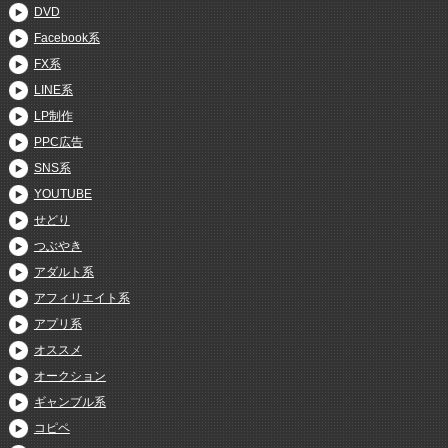
DVD
Facebook系
FX系
LINE系
LP制作
PPC広告
SNS系
YOUTUBE
せどり
つぶやき
アダルト系
アフィリエイト系
アプリ系
オススメ
オークション
ギャンブル系
コピペ