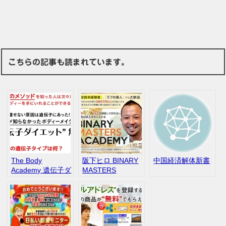
こちらの記事も読まれています。
The Body
阪下ヒロ BINARY
中国経済解体新書
Academy 遺伝子ダ
MASTERS
イエット解禁 評
ACADEMY（バイ
判 口コミ
ナリーマスターズ
アカデミー）