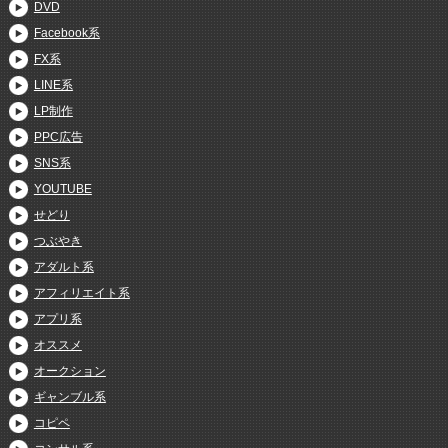
DVD
Facebook系
FX系
LINE系
LP制作
PPC広告
SNS系
YOUTUBE
せどり
つぶやき
アダルト系
アフィリエイト系
アプリ系
オススメ
オークション
ギャンブル系
コピペ