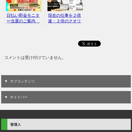
日払い即金モニタ
現在の仕事を２倍
ー当選のご案内
速・２倍のクオリ
FinTech革命 廣岡
ティで仕上げる方
翔 内容
法論 加藤将太
コメントは受け付けていません。
サブコンテンツ
サイドバー
管理人