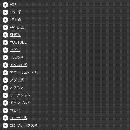
FX系
LINE系
LP制作
PPC広告
SNS系
YOUTUBE
せどり
つぶやき
アダルト系
アフィリエイト系
アプリ系
オススメ
オークション
ギャンブル系
コピペ
コンサル系
コンプレックス系