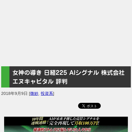
女神の導き 日経225 AIシグナル 株式会社
エヌキャピタル 評判
2018年9月9日
[
微妙
,
投資系
]