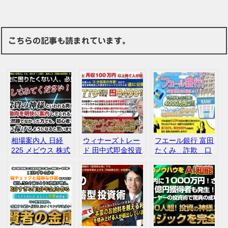
こちらの記事も読まれています。
相場案内人 日経
ウィナーズトレー
フエール銀行 富田
225 メビウス 株式
ド 田中式即金投資
たくみ 詐欺 口
会社エヌキャピタ
術 初心者 評判
コミ 評判
ル 評判