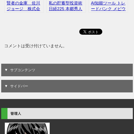
賢者の金庫 佐川
私の貯蓄型投資術
AI知能ツール トレ
ジョージ 株式会
日経225 本郷秀人
ードバンク メビウ
社エヌキャピタ
ツール 1000円
ス 日経225 インフ
ル 評判 口コミ
ォカート 口コミ レ
ビュー
コメントは受け付けていません。
サブコンテンツ
サイドバー
管理人