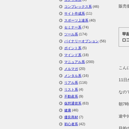
販売
コンプレックス系
(46)
サイト作成系
(11)
スポーツ上達系
(40)
セミナー系
(74)
早
ツール系
(174)
口
バイナリーオプション
(56)
ポイント系
(5)
マインド系
(18)
マニュアル系
(200)
こん
メルマガ
(20)
メンタル系
(16)
11
リアル系
(116)
リスト系
(4)
なの
不動産系
(9)
仮想通貨系
(63)
朝7
健康
(46)
途中休
優良商材
(7)
初心者系
(42)
目的