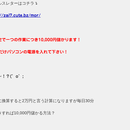
ルスレターはコチラ↴
://zai7.cute.bz/mor/
定で一つの作業につき10,000円儲かります！
分だけパソコンの電源を入れて下さい！
！？(゜o゜;
に換算すると2万円と言う計算になりますが毎日30分
すれば10,000円儲かる方法？