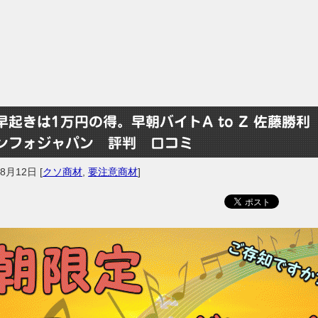
早起きは1万円の得。早朝バイトA to Z 佐藤勝利
ンフォジャパン 評判 口コミ
年8月12日
[
クソ商材
,
要注意商材
]