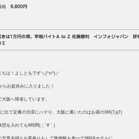
価格
6,800円
起きは1万円の得。早朝バイトA to Z 佐藤勝利 インフォジャパン 
コミ
にちは！よしともです＼(^o^)／
日からお盆休みに入りました！
で大阪へ帰省しています。
時に出て定番の渋滞にハマり、大阪に着いたのはお昼の3時(TдT)
憩を入れても8時間(；´∀｀)
の兄貴夫婦とお墓参りもして晩御飯も食べて9時頃ホテルに