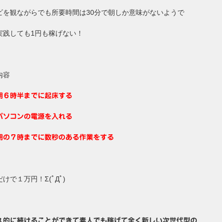
ビを観ながらでも所要時間は30分で朝しか意味がないようで
実践しても1円も稼げない！
内容
朝６時半までに起床する
パソコンの電源を入れる
朝の７時までに数秒のある作業をする
けで１万円！Σ(ﾟДﾟ)
久的に続けることができて素人でも稼げて全く新しい次世代型の