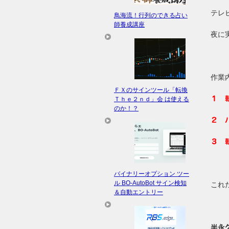
テレ
鳥海流！行列のできる占い
師養成講座
夜に
作業
ＦＸのサインツール「転換
１ 
Ｔｈｅ２ｎｄ」会 は使える
のか！？
２ 
３ 
バイナリーオプション ツー
ル BO-AutoBot サイン検知
これだ
＆自動エントリー
半永