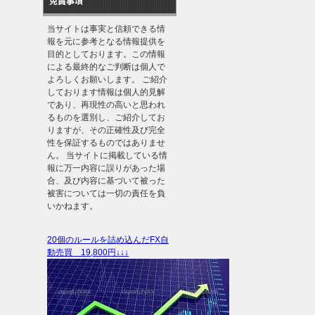
免責事項
当サイトは事実と信頼できる情
報を元に参考となる情報提供を
目的としております。この情報
による最終的なご判断は個人で
よろしくお願いします。 ご紹介
しております情報は個人的見解
であり、再現性の高いと思われ
るものを選別し、ご紹介してお
りますが、その正確性及び完全
性を保証するものではありませ
ん。 当サイトに掲載している情
報に万一内容に誤りがあった場
合、及び内容に基づいて被った
被害については一切の責任を負
いかねます。
20個のルールを詰め込んだFX自
動売買 19,800円↓↓↓