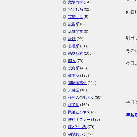
危険商材
(34)
宝くじ系
(32)
到着
実績あり
(5)
広告系
(6)
店舗開業
(9)
明日は
微妙
(22)
心理系
(21)
その
恋愛商材
(105)
悩み
(78)
今日
投資系
(45)
教本系
(185)
期待値高め
(114)
未確認
(10)
検討の余地あり
(80)
本日
様子見
(160)
民泊ビジネス
(4)
早起
無料オファー
(139)
稼がない系
(79)
胡散臭い
(129)