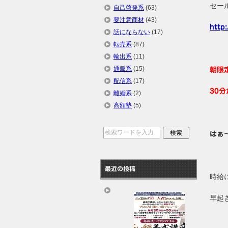
セー
自己啓発系
(63)
要注意商材
(43)
http
話にならない
(17)
転売系
(87)
輸出系
(11)
通販系
(15)
朝限
配信系
(17)
30
離婚系
(2)
高額塾
(5)
はぁ～
最近の投稿
時給
早起き