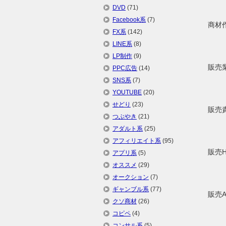
DVD
(71)
Facebook系
(7)
商材
FX系
(142)
LINE系
(8)
LP制作
(9)
販売
PPC広告
(14)
SNS系
(7)
YOUTUBE
(20)
せどり
(23)
販売
つぶやき
(21)
アダルト系
(25)
アフィリエイト系
(95)
販売
アプリ系
(5)
オススメ
(29)
オークション
(7)
ギャンブル系
(77)
販売
クソ商材
(26)
コピペ
(4)
コンサル系
(5)