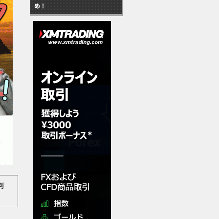
め！
評判