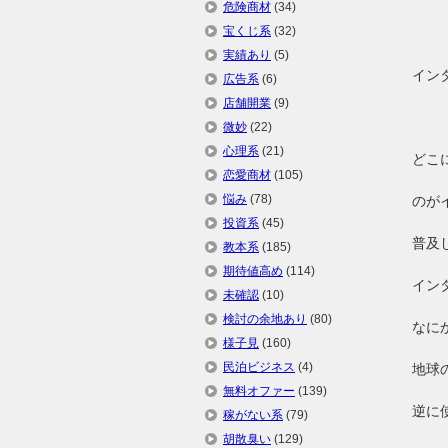
危険商材
(34)
宝くじ系
(32)
実績あり
(5)
イン
広告系
(6)
店舗開業
(9)
微妙
(22)
心理系
(21)
どこ
恋愛商材
(105)
悩み
(78)
のが
投資系
(45)
普及
教本系
(185)
期待値高め
(114)
イン
未確認
(10)
検討の余地あり
(80)
なに
様子見
(160)
民泊ビジネス
(4)
地球
無料オファー
(139)
逆に
稼がない系
(79)
胡散臭い
(129)