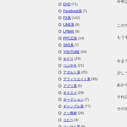
今年
DVD
(71)
Facebook系
(7)
FX系
(142)
LINE系
(8)
この
LP制作
(9)
もう
PPC広告
(14)
SNS系
(7)
YOUTUBE
(20)
せどり
(23)
今ま
つぶやき
(21)
アダルト系
(25)
少し
アフィリエイト系
(95)
あか
アプリ系
(5)
オススメ
(29)
それ
オークション
(7)
ギャンブル系
(77)
その
クソ商材
(26)
コピペ
(4)
コンサル系
(5)