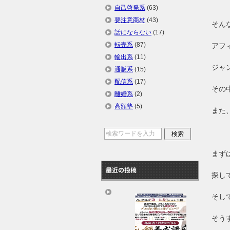
自己啓発系
(63)
要注意商材
(43)
そん
話にならない
(17)
転売系
(87)
アフ
輸出系
(11)
ジャ
通販系
(15)
配信系
(17)
その
離婚系
(2)
高額塾
(5)
また
まず
最近の投稿
探し
そし
そう