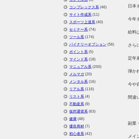
日本
コンプレックス系
(46)
サイト作成系
(11)
今年
スポーツ上達系
(40)
セミナー系
(74)
給料
ツール系
(174)
バイナリーオプション
(56)
さら
ポイント系
(5)
定年
マインド系
(18)
マニュアル系
(200)
弾か
メルマガ
(20)
メンタル系
(16)
今や
リアル系
(116)
リスト系
(4)
間違
不動産系
(9)
仮想通貨系
(63)
健康
(46)
副業
優良商材
(7)
初心者系
(42)
メイ