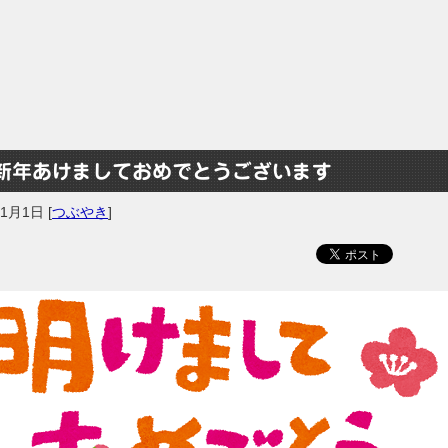
新年あけましておめでとうございます
年1月1日
[
つぶやき
]