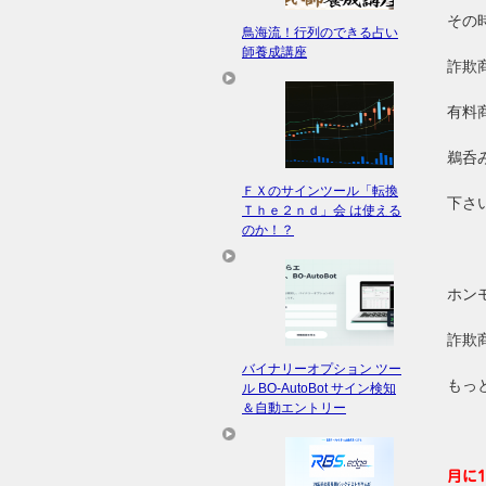
その
鳥海流！行列のできる占い
師養成講座
詐欺
有料
鵜呑
ＦＸのサインツール「転換
下さ
Ｔｈｅ２ｎｄ」会 は使える
のか！？
ホン
詐欺
バイナリーオプション ツー
もっ
ル BO-AutoBot サイン検知
＆自動エントリー
月に1