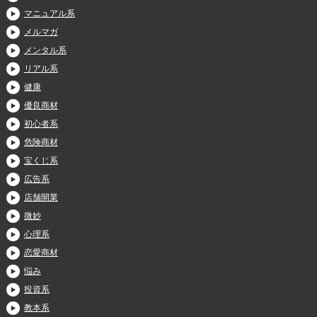
マニュアル系
メルマガ
メンタル系
リアル系
健康
優良商材
初心者系
危険商材
宝くじ系
広告系
店舗開業
微妙
心理系
恋愛商材
悩み
投資系
教本系