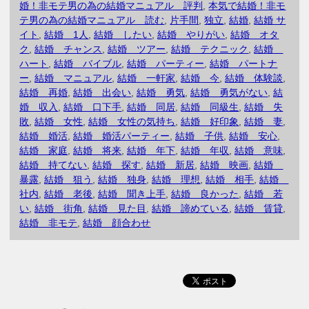
婚！非モテ男の為の結婚マニュアル 評判
,
本気で結婚！非モ
テ男の為の結婚マニュアル 読む
,
片手間
,
独立
,
結婚
,
結婚 サ
イト
,
結婚 1人
,
結婚 したい
,
結婚 やりがい
,
結婚 オタ
ク
,
結婚 チャンス
,
結婚 ツアー
,
結婚 テクニック
,
結婚
ハート
,
結婚 バイブル
,
結婚 パーティー
,
結婚 パートナ
ー
,
結婚 マニュアル
,
結婚 一軒家
,
結婚 今
,
結婚 体験談
,
結婚 再婚
,
結婚 出会い
,
結婚 勇気
,
結婚 勇気がない
,
結
婚 収入
,
結婚 口下手
,
結婚 同居
,
結婚 同級生
,
結婚 失
敗
,
結婚 女性
,
結婚 女性の気持ち
,
結婚 好印象
,
結婚 妻
,
結婚 婚活
,
結婚 婚活パーティー
,
結婚 子供
,
結婚 安心
,
結婚 家庭
,
結婚 将来
,
結婚 年下
,
結婚 年収
,
結婚 意味
,
結婚 持てない
,
結婚 探す
,
結婚 新居
,
結婚 映画
,
結婚
暴露
,
結婚 狙う
,
結婚 独身
,
結婚 理想
,
結婚 相手
,
結婚
社内
,
結婚 老後
,
結婚 聞き上手
,
結婚 良かった
,
結婚 若
い
,
結婚 街角
,
結婚 見た目
,
結婚 諦めている
,
結婚 賃貸
,
結婚 非モテ
,
結婚 顔合わせ