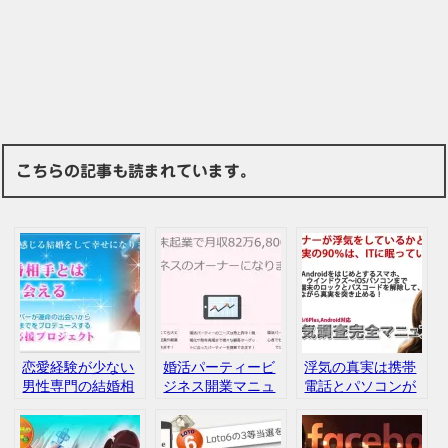
こちらの記事も読まれています。
恋愛経験が少ない
婚活パーティービ
浮気の真実は携帯
男性専門の結婚相
ジネス開業マニュ
電話とパソコンが
談所 日本えんむす
アル 新井ひとみ
教えてくれる！
び協会 評判 口
評判 口コミ
IT浮気調査完全マ
コミ
ニュアル 評判 口