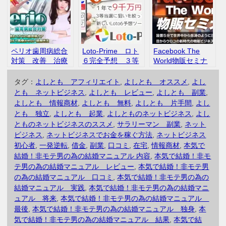
コミ
ペリオ歯周病総合
Loto-Prime ロト
Facebook The
対策 改善 治療
６完全予想 ３等
World物販セミナ
法 原因
当選を目指せ 評
ー 宮内としひ
判 口コミ
で 評判 口コミ
タグ：
よしとも アフィリエイト
,
よしとも オススメ
,
よし
とも ネットビジネス
,
よしとも レビュー
,
よしとも 副業
,
よしとも 情報商材
,
よしとも 無料
,
よしとも 片手間
,
よし
とも 独立
,
よしとも 起業
,
よしとものネットビジネス
,
よし
とものネットビジネスのススメ
,
サラリーマン 副業
,
ネット
ビジネス
,
ネットビジネスでお金を稼ぐ方法
,
ネットビジネス
初心者
,
一発逆転
,
借金
,
副業
,
口コミ
,
在宅
,
情報商材
,
本気で
結婚！非モテ男の為の結婚マニュアル 内容
,
本気で結婚！非モ
テ男の為の結婚マニュアル レビュー
,
本気で結婚！非モテ男
の為の結婚マニュアル 口コミ
,
本気で結婚！非モテ男の為の
結婚マニュアル 実践
,
本気で結婚！非モテ男の為の結婚マニ
ュアル 将来
,
本気で結婚！非モテ男の為の結婚マニュアル
最後
,
本気で結婚！非モテ男の為の結婚マニュアル 独身
,
本
気で結婚！非モテ男の為の結婚マニュアル 結果
,
本気で結