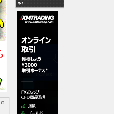
め！
 口