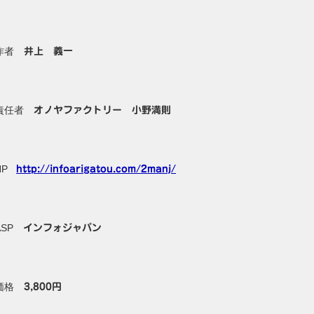
作者
井上 義一
責任者
オノヤファクトリー 小野満則
HP
http://infoarigatou.com/2manj/
ASP
インフォジャパン
価格
3,800円