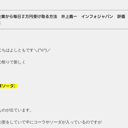
企業から毎日２万円受け取る方法 井上義一 インフォジャパン 評価
ミ
ちはよしともです＼(^o^)／
の祭りで新しく
球ソーダ』
ものが出ています。
の形をしていて中にコーラやソーダが入っているのですが