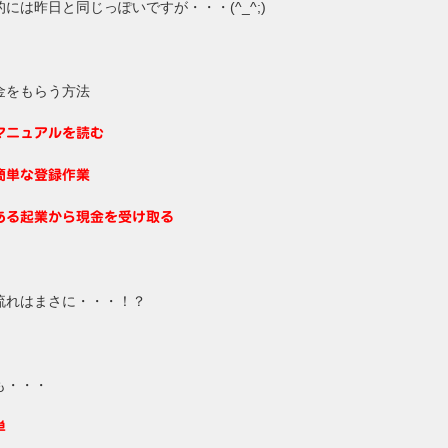
的には昨日と同じっぽいですが・・・(^_^;)
金をもらう方法
マニュアルを読む
簡単な登録作業
ある起業から現金を受け取る
流れはまさに・・・！？
も・・・
単