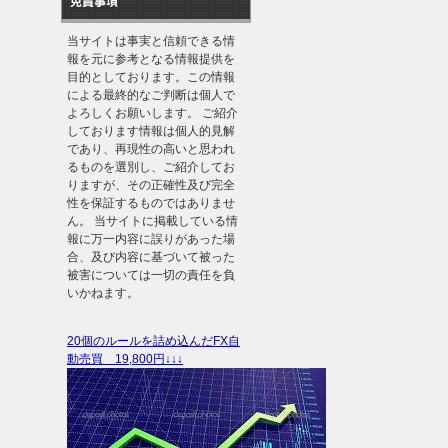
免責事項
当サイトは事実と信頼できる情
報を元に参考となる情報提供を
目的としております。この情報
による最終的なご判断は個人で
よろしくお願いします。 ご紹介
しております情報は個人的見解
であり、再現性の高いと思われ
るものを選別し、ご紹介してお
りますが、その正確性及び完全
性を保証するものではありませ
ん。 当サイトに掲載している情
報に万一内容に誤りがあった場
合、及び内容に基づいて被った
被害については一切の責任を負
いかねます。
20個のルールを詰め込んだFX自
動売買 19,800円↓↓↓