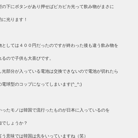
型の下にボタンがあり押せばピカピカ光って飲み物がまさに
的に光ります！
物としては４００円だったのですが終わった後も違う飲み物を
れるので子供も大喜びです。
し光部分が入っている電池は交換できないので電池が切れたら
の電球型のコップになってしまいます(^_^;)
いったモノは韓国で流行ったものが日本に入っているのを
知でしょうか？
言う意味では韓国は先をいっていますね（笑）