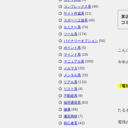
コンプレックス系
(46)
サイト作成系
(11)
某
スポーツ上達系
(40)
コ
セミナー系
(74)
ツール系
(174)
バイナリーオプション
(56)
ポイント系
(5)
こんに
マインド系
(18)
マニュアル系
(200)
今年
メルマガ
(20)
メンタル系
(16)
リアル系
(116)
『電
リスト系
(4)
不動産系
(9)
仮想通貨系
(63)
健康
(46)
たる
優良商材
(7)
電球
初心者系
(42)