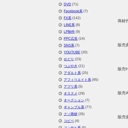
DVD
(71)
Facebook系
(7)
FX系
(142)
商材
LINE系
(8)
LP制作
(9)
PPC広告
(14)
販売
SNS系
(7)
YOUTUBE
(20)
せどり
(23)
つぶやき
(21)
販売
アダルト系
(25)
アフィリエイト系
(95)
アプリ系
(5)
販売
オススメ
(29)
オークション
(7)
ギャンブル系
(77)
クソ商材
(26)
販売
コピペ
(4)
コンサル系
(5)