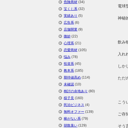
危険商材
(34)
電球
宝くじ系
(32)
実績あり
(5)
神秘
広告系
(6)
店舗開業
(9)
微妙
(22)
飲み
心理系
(21)
恋愛商材
(105)
入れ
悩み
(78)
投資系
(45)
しか
教本系
(185)
期待値高め
(114)
ただ
未確認
(10)
検討の余地あり
(80)
様子見
(160)
こう
民泊ビジネス
(4)
無料オファー
(139)
ご存
稼がない系
(79)
胡散臭い
(129)
そう