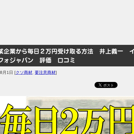
某企業から毎日２万円受け取る方法 井上義一 
フォジャパン 評価 口コミ
年8月1日
[
クソ商材
,
要注意商材
]