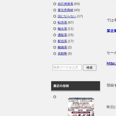
自己啓発系
(63)
要注意商材
(43)
話にならない
(17)
では
転売系
(87)
輸出系
(11)
某企
通販系
(15)
配信系
(17)
離婚系
(2)
セー
高額塾
(5)
http
登録
最近の投稿
昨日