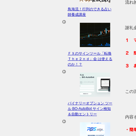
流れ
鳥海流！行列のできる占い
師養成講座
謝礼
１ 
２ 
ＦＸのサインツール「転換
Ｔｈｅ２ｎｄ」会 は使える
のか！？
３ 
この
バイナリーオプション ツー
ル BO-AutoBot サイン検知
＆自動エントリー
内容
・簡