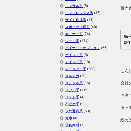
コンサル系
(5)
販売価
コンプレックス系
(46)
サイト作成系
(11)
スポーツ上達系
(40)
セミナー系
(74)
毎
ツール系
(174)
評
バイナリーオプション
(56)
ポイント系
(5)
マインド系
(18)
マニュアル系
(200)
こん
メルマガ
(20)
会社
メンタル系
(16)
リアル系
(116)
お酒
リスト系
(4)
不動産系
(9)
座っ
仮想通貨系
(63)
健康
(46)
絞め
優良商材
(7)