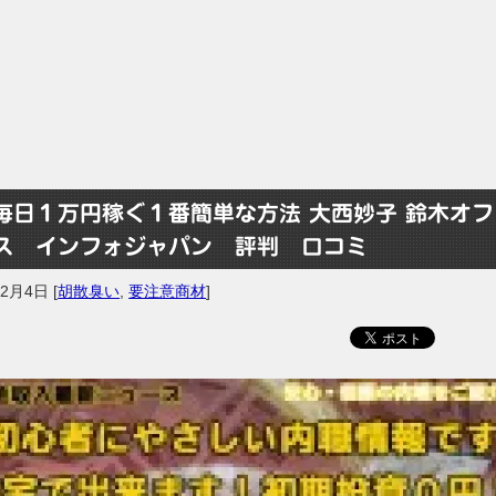
毎日１万円稼ぐ１番簡単な方法 大西妙子 鈴木オフ
ス インフォジャパン 評判 口コミ
年2月4日
[
胡散臭い
,
要注意商材
]