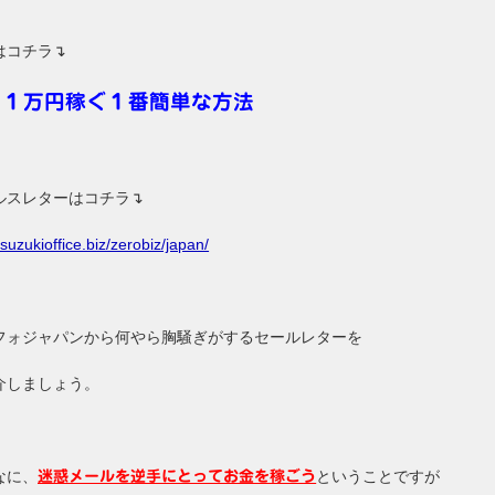
はコチラ↴
日１万円稼ぐ１番簡単な方法
ルスレターはコチラ↴
/suzukioffice.biz/zerobiz/japan/
フォジャパンから何やら胸騒ぎがするセールレターを
介しましょう。
なに、
ということですが
迷惑メールを逆手にとってお金を稼ごう