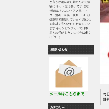
と言うか趣味から始めたので無
駄に ネット歴は長いです（笑）
趣味はパソコン・アメ車・ネ
コ・漫画・昼寝・映画・FX ほ
ぼ趣味で更新しています 気にな
る商材を見つけたら紹介してい
ます キャンピングカーで日本一
周と旅行が したいので今は働く
(；´∀｀)
お問い合わせ
メールはこちらまで
毎
評
カテゴリー