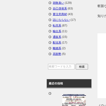
胡散臭い
(129)
斬新
自己啓発系
(63)
要注意商材
(43)
知り
話にならない
(17)
転売系
(87)
輸出系
(11)
通販系
(15)
配信系
(17)
離婚系
(2)
高額塾
(5)
最近の投稿
ノウ