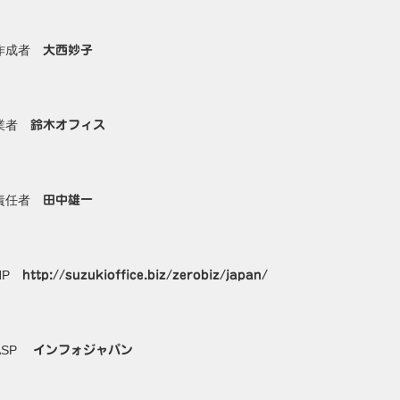
作成者
大西妙子
業者
鈴木オフィス
責任者
田中雄一
HP
http://suzukioffice.biz/zerobiz/japan/
ASP
インフォジャパン