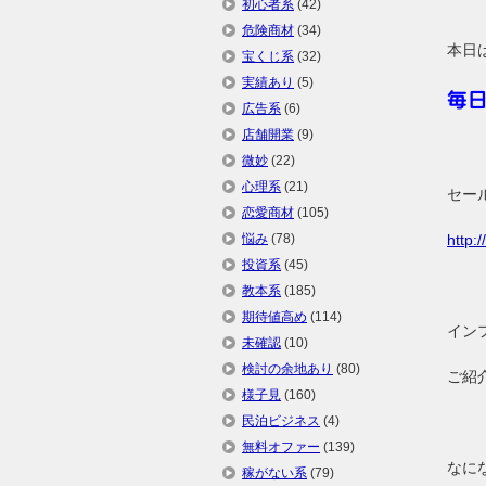
初心者系
(42)
危険商材
(34)
本日
宝くじ系
(32)
実績あり
(5)
毎
広告系
(6)
店舗開業
(9)
微妙
(22)
心理系
(21)
セー
恋愛商材
(105)
悩み
(78)
http:/
投資系
(45)
教本系
(185)
期待値高め
(114)
イン
未確認
(10)
検討の余地あり
(80)
ご紹
様子見
(160)
民泊ビジネス
(4)
無料オファー
(139)
なに
稼がない系
(79)