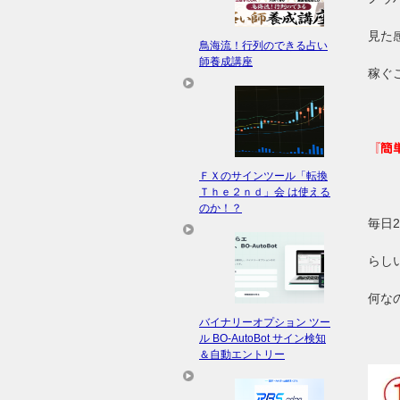
見た
鳥海流！行列のできる占い
師養成講座
稼ぐ
『簡
ＦＸのサインツール「転換
Ｔｈｅ２ｎｄ」会 は使える
のか！？
毎日
らし
何な
バイナリーオプション ツー
ル BO-AutoBot サイン検知
＆自動エントリー