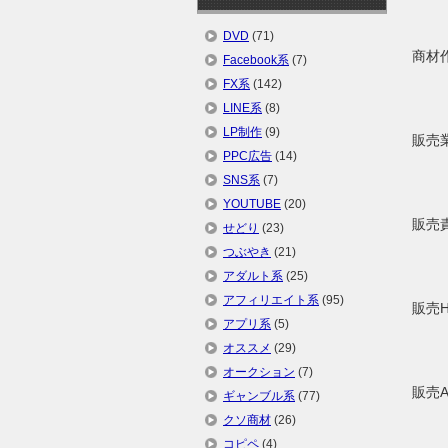
DVD
(71)
商材
Facebook系
(7)
FX系
(142)
LINE系
(8)
LP制作
(9)
販売
PPC広告
(14)
SNS系
(7)
YOUTUBE
(20)
販売
せどり
(23)
つぶやき
(21)
アダルト系
(25)
アフィリエイト系
(95)
販売
アプリ系
(5)
オススメ
(29)
オークション
(7)
販売
ギャンブル系
(77)
クソ商材
(26)
コピペ
(4)