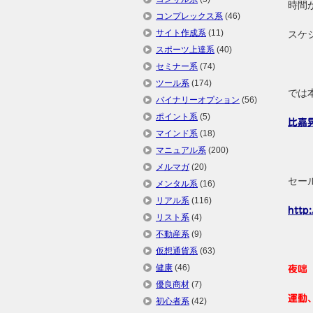
時間
コンプレックス系
(46)
サイト作成系
(11)
スケ
スポーツ上達系
(40)
セミナー系
(74)
ツール系
(174)
では
バイナリーオプション
(56)
ポイント系
(5)
比嘉
マインド系
(18)
マニュアル系
(200)
メルマガ
(20)
セー
メンタル系
(16)
リアル系
(116)
http
リスト系
(4)
不動産系
(9)
仮想通貨系
(63)
健康
(46)
夜咄
優良商材
(7)
運動
初心者系
(42)