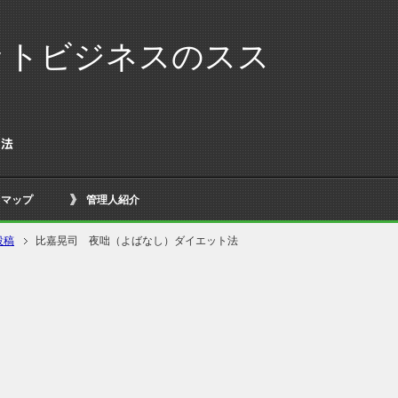
ットビジネスのスス
ト法
トマップ
管理人紹介
投稿
比嘉晃司 夜咄（よばなし）ダイエット法