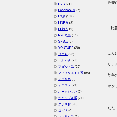
販売
DVD
(71)
Facebook系
(7)
FX系
(142)
LINE系
(8)
比
LP制作
(9)
PPC広告
(14)
SNS系
(7)
YOUTUBE
(20)
こん
せどり
(23)
つぶやき
(21)
リア
アダルト系
(25)
アフィリエイト系
(95)
毎年
アプリ系
(5)
オススメ
(29)
かか
オークション
(7)
ギャンブル系
(77)
クソ商材
(26)
ただ
コピペ
(4)
コンサル系
(5)