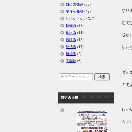
自己啓発系
(63)
なり
要注意商材
(43)
話にならない
(17)
巷で
転売系
(87)
輸出系
(11)
成功
通販系
(15)
配信系
(17)
新た
離婚系
(2)
高額塾
(5)
ダイ
ので
最近の投稿
しか
３ヶ