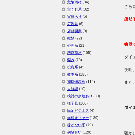
危険商材
(34)
さら
宝くじ系
(32)
実績あり
(5)
痩せ
広告系
(6)
店舗開業
(9)
微妙
(22)
会話
心理系
(21)
恋愛商材
(105)
ダイ
悩み
(78)
投資系
(45)
夜咄
教本系
(185)
期待値高め
(114)
また
未確認
(10)
検討の余地あり
(80)
様子見
(160)
ダイ
民泊ビジネス
(4)
無料オファー
(139)
稼がない系
(79)
胡散臭い
(129)
確か