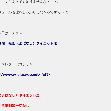
がいくらあっても足りませんな・・・。
ジュール管理をしっかりしなきゃです＼(^o^)／
本日はコチラ↴
晃司 夜咄（よばなし）ダイエット法
ルスレターはコチラ↴
://www.w-plusweb.net/ifct7/
（よばなし）ダイエット法
、食事制限一切なし