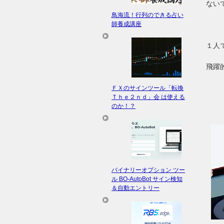
ないで
鳥海流！行列のできる占い
師養成講座
１人
飛躍
ＦＸのサインツール「転換
Ｔｈｅ２ｎｄ」会 は使える
のか！？
バイナリーオプション ツー
ル BO-AutoBot サイン検知
＆自動エントリー