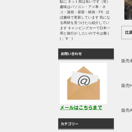
駄に ネット歴は長いです（笑）
趣味はパソコン・アメ車・ネ
コ・漫画・昼寝・映画・FX ほ
ぼ趣味で更新しています 気にな
る商材を見つけたら紹介してい
ます キャンピングカーで日本一
比
周と旅行が したいので今は働く
(；´∀｀)
お問い合わせ
販売
販売
メールはこちらまで
販売
カテゴリー