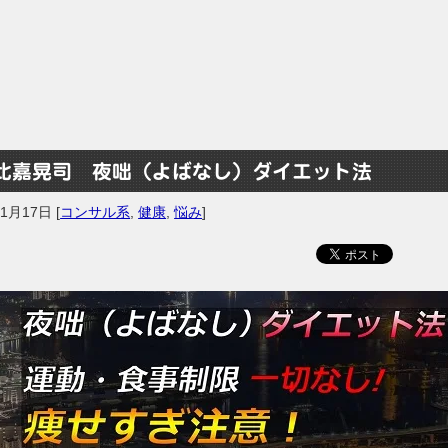
比嘉晃司 夜咄（よばなし）ダイエット法
年1月17日
[
コンサル系
,
健康
,
悩み
]