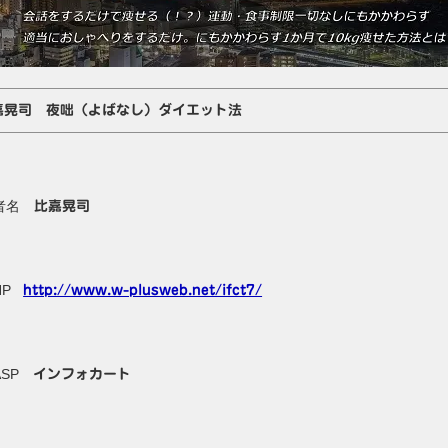
嘉晃司 夜咄（よばなし）ダイエット法
者名
比嘉晃司
HP
http://www.w-plusweb.net/ifct7/
ASP
インフォカート