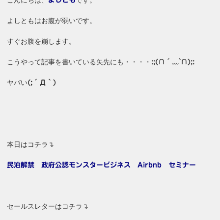
こんにちは、
です。
よしとも
よしともはお腹が弱いです。
すぐお腹を崩します。
こうやって記事を書いている矢先にも・・・・
:;(∩´﹏`∩);:
ヤバい
(;´Д｀)
本日はコチラ↴
民泊解禁 政府公認モンスタービジネス Airbnb セミナー
セールスレターはコチラ↴