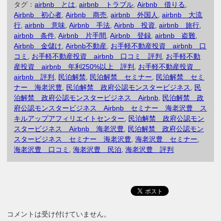
イレブン 評判
口コミ
ミナー
タグ：
airbnb とは
,
airbnb トラブル
,
Airbnb 借りる
,
口コミ 内容 ス
Airbnb 初心者
,
Airbnb 商売
,
airbnb 外国人
,
airbnb 大流
キルアップアフィ
行
,
airbnb 意味
,
Airbnb 手法
,
Airbnb 投資
,
airbnb 旅行
,
リエイトセンタ
airbnb 条件
,
Airbnb 片手間
,
Airbnb 登録
,
airbnb 盗難
,
ー
Airbnb 金儲け
,
Airbnb不動産
,
お手軽不動産投資 airbnb 口
コミ
,
お手軽不動産投資 airbnb 口コミ 評判
,
お手軽不動
産投資 airbnb 年利250%以上 評判
,
お手軽不動産投資
airbnb 評判
,
民泊解禁
,
民泊解禁 セミナー
,
民泊解禁 セミ
ナー 海老沢豊
,
民泊解禁 政府公認モンスタービジネス
,
民
泊解禁 政府公認モンスタービジネス Airbnb
,
民泊解禁 政
府公認モンスタービジネス Airbnb セミナー 海老沢豊 ス
キルアップアフィリエイトセンター
,
民泊解禁 政府公認モン
スタービジネス Airbnb 海老沢豊
,
民泊解禁 政府公認モン
スタービジネス セミナー 海老沢豊
,
海老沢豊 セミナー
,
海老沢豊 口コミ
,
海老沢豊 民泊
,
海老沢豊 評判
コメントは受け付けていません。