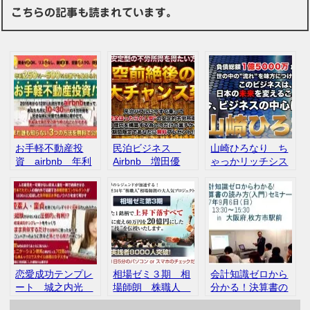
こちらの記事も読まれています。
お手軽不動産投
民泊ビジネス
山崎ひろなり ち
資 airbnb 年利
Airbnb 増田優
ゃっかリッチシス
250%以上 権利収
太 民泊セミナ
テム Airbnb
入 口コミ 評判
ー 無料オファ
ー 内容 評判
恋愛成功テンプレ
相場ゼミ３期 相
会計知識ゼロから
ート 城之内光
場師朗 株職人
分かる！決算書の
株式会社バリュー
セミナー 評判
読み方〈入門）セ