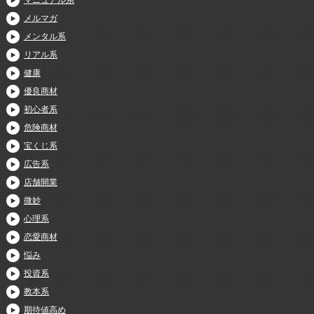
メルマガ
メンタル系
リアル系
健康
優良商材
初心者系
危険商材
宝くじ系
広告系
店舗開業
微妙
心理系
恋愛商材
悩み
投資系
教本系
期待値高め