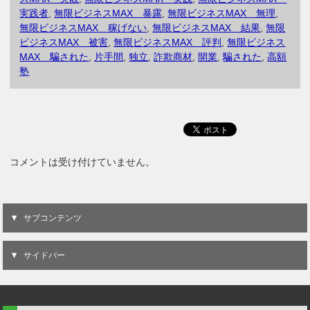
実践者
,
無限ビジネスMAX 暴露
,
無限ビジネスMAX 無理
,
無限ビジネスMAX 稼げない
,
無限ビジネスMAX 結果
,
無限
ビジネスMAX 被害
,
無限ビジネスMAX 評判
,
無限ビジネス
MAX 騙された
,
片手間
,
独立
,
詐欺商材
,
開業
,
騙された
,
高額
塾
コメントは受け付けていません。
サブコンテンツ
サイドバー