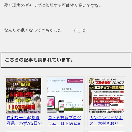
夢と現実のギャップに落胆する可能性が高いですな。
なんだか眠くなってきちゃった・・・(=_=;)
こちらの記事も読まれています。
在宅ワーク@都道
ロト６投資プログ
カンニングビジネ
府県 わずか2日で
ラム ロトGrace
ス 木村さおり
40万円稼げる誰も
ウェルスアカデミ
評判 口コミ