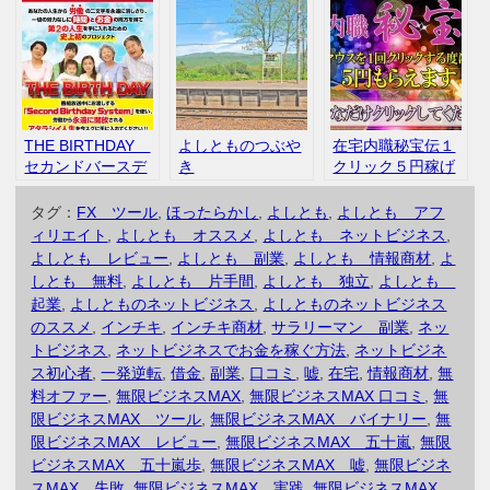
知らなかった秘密
ー 評判 口コミ
の内容をご紹介
評判 口コミ
THE BIRTHDAY
よしとものつぶや
在宅内職秘宝伝１
セカンドバースデ
き
クリック５円稼げ
ー 池田よしふ
ます 阿部正文
み 評判 口コミ
評判 口コミ
タグ：
FX ツール
,
ほったらかし
,
よしとも
,
よしとも アフ
ィリエイト
,
よしとも オススメ
,
よしとも ネットビジネス
,
よしとも レビュー
,
よしとも 副業
,
よしとも 情報商材
,
よ
しとも 無料
,
よしとも 片手間
,
よしとも 独立
,
よしとも
起業
,
よしとものネットビジネス
,
よしとものネットビジネス
のススメ
,
インチキ
,
インチキ商材
,
サラリーマン 副業
,
ネッ
トビジネス
,
ネットビジネスでお金を稼ぐ方法
,
ネットビジネ
ス初心者
,
一発逆転
,
借金
,
副業
,
口コミ
,
嘘
,
在宅
,
情報商材
,
無
料オファー
,
無限ビジネスMAX
,
無限ビジネスMAX 口コミ
,
無
限ビジネスMAX ツール
,
無限ビジネスMAX バイナリー
,
無
限ビジネスMAX レビュー
,
無限ビジネスMAX 五十嵐
,
無限
ビジネスMAX 五十嵐歩
,
無限ビジネスMAX 嘘
,
無限ビジネ
スMAX 失敗
,
無限ビジネスMAX 実践
,
無限ビジネスMAX