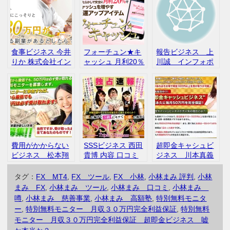
食事ビジネス 今井
フォーチュン★キ
報告ビジネス 上
りか 株式会社イン
ャッシュ 月利20％
川誠 インフォポ
フィニティ 評判
でキャッシュを増
イント 評判 口
やす
コミ レビュー
費用がかからない
SSSビジネス 西田
超即金キャシュビ
ビジネス 松本翔
貴博 内容 口コミ
ジネス 川本真義
太 口コミ レビ
アフィリエイトセ
ュー
ンター 口コミ
タグ：
FX MT4
,
FX ツール
,
FX 小林
,
小林まみ 評判
,
小林
評判
まみ FX
,
小林まみ ツール
,
小林まみ 口コミ
,
小林まみ
噂
,
小林まみ 慈善事業
,
小林まみ 高額塾
,
特別無料モニタ
ー
,
特別無料モニター 月収３０万円完全利益保証
,
特別無料
モニター 月収３０万円完全利益保証 超即金ビジネス 嘘