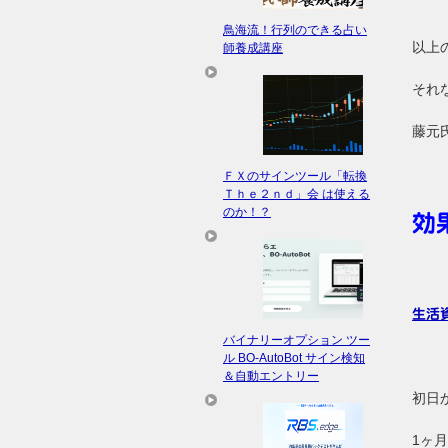
鳥海流！行列のできる占い
以上
師養成講座
それ
藤元
ＦＸのサインツール「転換
Ｔｈｅ２ｎｄ」会 は使える
のか！？
効
生活
バイナリーオプション ツー
ル BO-AutoBot サイン検知
＆自動エントリー
初日
1ヶ月