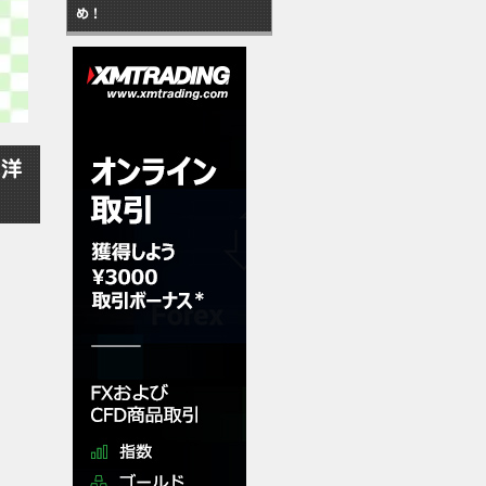
め！
元洋