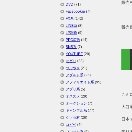
販売
DVD
(71)
Facebook系
(7)
FX系
(142)
LINE系
(8)
販売
LP制作
(9)
PPC広告
(14)
SNS系
(7)
YOUTUBE
(20)
せどり
(23)
つぶやき
(21)
アダルト系
(25)
アフィリエイト系
(95)
アプリ系
(5)
こん
オススメ
(29)
オークション
(7)
大谷
ギャンブル系
(77)
クソ商材
(26)
日本
コピペ
(4)
限り
コンサル系
(5)