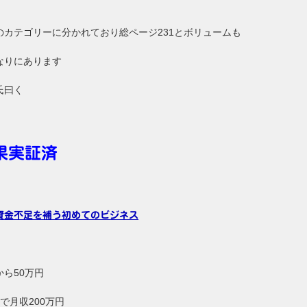
のカテゴリーに分かれており総ページ231とボリュームも
なりにあります
氏曰く
果実証済
資金不足を補う初めてのビジネス
から50万円
で月収200万円