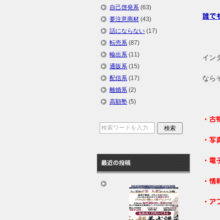
自己啓発系
(63)
誰で
要注意商材
(43)
話にならない
(17)
転売系
(87)
輸出系
(11)
イン
通販系
(15)
なら
配信系
(17)
離婚系
(2)
高額塾
(5)
・古
・写
・電
最近の投稿
・情
・ア