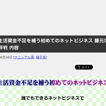
生活資金不足を補う初めてのネットビジネス 藤元
評判 内容
年4月24日
[
マニュアル系
,
様子見
]