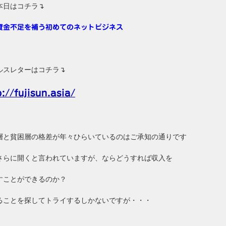
本日はコチラ↴
資金不足を補う初めてのネットビジネス
ルスレターはコチラ↴
p://fujisun.asia/
層と貧困層の格差が年々ひらいているのはご承知の通りです
さらに開くと言われていますが、ならどうすれば収入を
すことができるのか？
ることを探してトライするしかないですが・・・