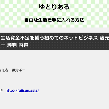
生活資金不足を補う初めてのネットビジネス 藤
一 評判 内容
責任者
藤元洋一
HP
http://fujisun.asia/