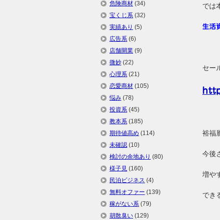
危険商材
(34)
では
宝くじ系
(32)
生活
実績あり
(5)
広告系
(6)
店舗開業
(9)
微妙
(22)
セー
心理系
(21)
恋愛商材
(105)
htt
悩み
(78)
投資系
(45)
教本系
(185)
裕福
期待値高め
(114)
未確認
(10)
今後
検討の余地あり
(80)
様子見
(160)
増や
民泊ビジネス
(4)
無料オファー
(139)
でき
稼がない系
(79)
胡散臭い
(129)