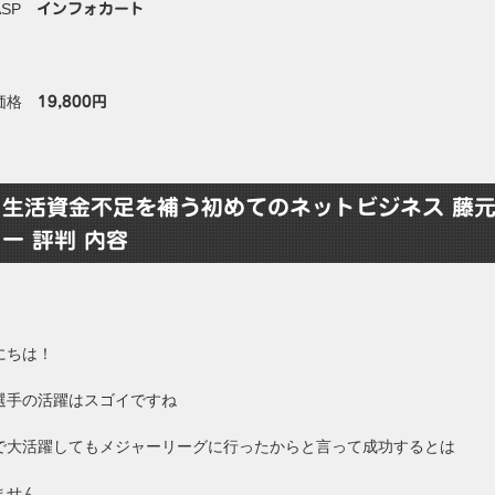
ASP
インフォカート
価格
19,800円
生活資金不足を補う初めてのネットビジネス 藤
一 評判 内容
にちは！
選手の活躍はスゴイですね
で大活躍してもメジャーリーグに行ったからと言って成功するとは
ません