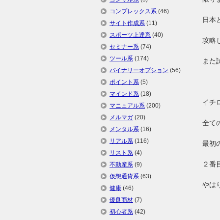
コンプレックス系
(46)
日本
サイト作成系
(11)
スポーツ上達系
(40)
攻略
セミナー系
(74)
ツール系
(174)
また
バイナリーオプション
(56)
ポイント系
(5)
マインド系
(18)
イチ
マニュアル系
(200)
メルマガ
(20)
全て
メンタル系
(16)
リアル系
(116)
最初
リスト系
(4)
２番
不動産系
(9)
仮想通貨系
(63)
やは
健康
(46)
優良商材
(7)
初心者系
(42)