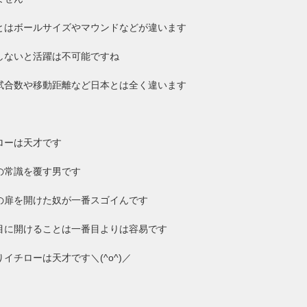
とはボールサイズやマウンドなどが違います
しないと活躍は不可能ですね
試合数や移動距離など日本とは全く違います
ローは天才です
の常識を覆す男です
の扉を開けた奴が一番スゴイんです
目に開けることは一番目よりは容易です
りイチローは天才です＼(^o^)／